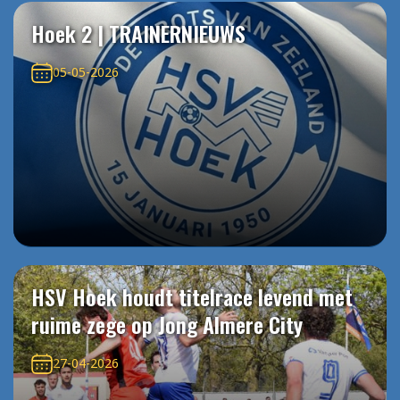
Hoek 2 | TRAINERNIEUWS
05-05-2026
HSV Hoek houdt titelrace levend met
ruime zege op Jong Almere City
27-04-2026