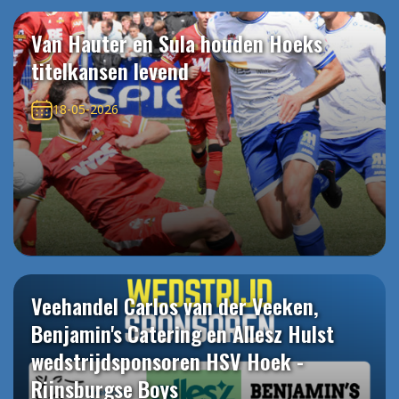
Van Hauter en Sula houden Hoeks
titelkansen levend
18-05-2026
Veehandel Carlos van der Veeken,
Benjamin's Catering en Allesz Hulst
wedstrijdsponsoren HSV Hoek -
Rijnsburgse Boys