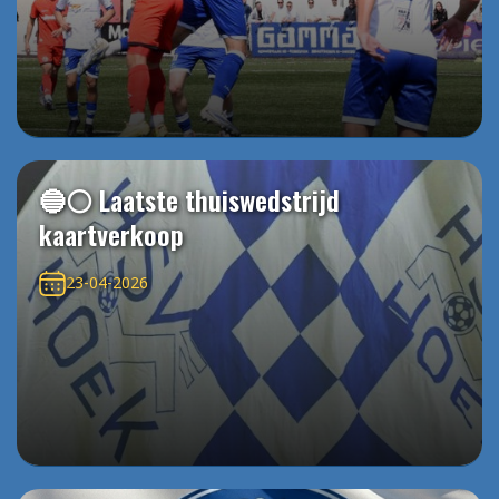
🔵⚪️ Laatste thuiswedstrijd
kaartverkoop
23-04-2026