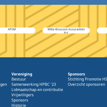
SM
Witte-Boussen Assurantiën
SPIE-
B.V.
Vereniging
Sponsors
Bestuur
Stichting Promotie H
agen
Samenwerking HPBC '23
Overzicht sponsoren
Lidmaatschap en contributie
Vrijwilligers
Sponsors
Historie