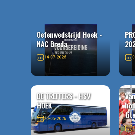
Oefenwedstrijd Hoek -
PR
NAC Breda
20
14-07-2026
0
DE TREFFERS - HSV
Van
HOEK
ho
tit
20-05-2026
1