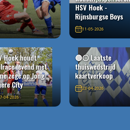
HSV Hoek -
Rijnsburgse Boys
11-05-2026
V Hoek houdt
🔵⚪️ Laatste
elrace levend met
thuiswedstrijd
me zege op Jong
kaartverkoop
ere City
23-04-2026
7-04-2026