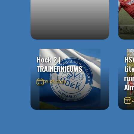
Hoek 2 |
HS
TRAINERNIEUWS
tit
rui
05-05-2026
Alm
2