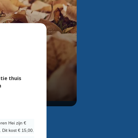
Bekijk alle foto's
tie thuis
n
en Hei zijn €
 Dit kost € 15,00.