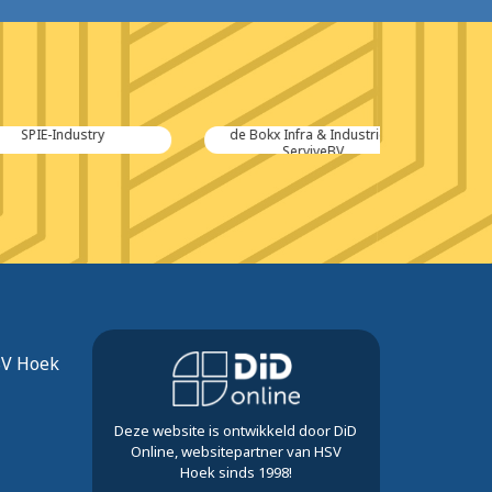
Industry
de Bokx Infra & Industriele
Multras
ServiveBV
S
SV Hoek
Deze website is ontwikkeld door DiD
Online, websitepartner van HSV
Hoek sinds 1998!