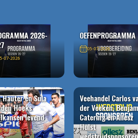
OGRAMMA 2026-
OEFENPROGRAMMA
27
05-07-2026
5-07-2026
 Hauter en Sula
Veehandel Carlos v
uden Hoeks
der Veeken, Benjam
elkansen levend
Catering en Allesz
Hulst
8-05-2026
wedstrijdsponsore