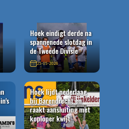
Hoek eindigt derde na
spannenede slotdag in
de Tweede Divisie
25-05-2026
an
Hoek lijdt nederlaag
in's
bij Barendrecht en
raakt aansluiting met
koploper kwijt
n