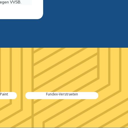
 tegen VVSB.
int
Fundex-Verstraeten
Witte-Bo