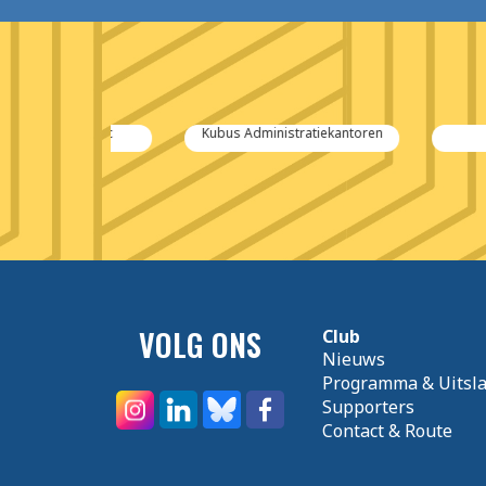
ropacific
Kubus Administratiekantoren
AP
ers
VOLG ONS
Club
Nieuws
Programma & Uitsl
Supporters
Contact & Route