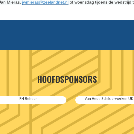
Jan Mieras,
jwmieras@zeelandnet.nl
of woensdag tijdens de wedstrijd
HOOFDSPONSORS
RH Beheer
Van Hese Schilderwerken UK Pa