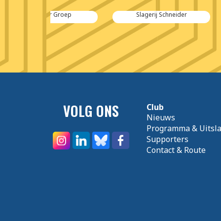
 Groep
Slagerij Schneider
Dieleman Te
VOLG ONS
Club
Nieuws
Programma & Uitsl
Supporters
Contact & Route