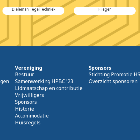
gelTechniek
Plieger
Fu
Vereniging
Sponsors
Bestuur
Stichting Promotie H
agen
Samenwerking HPBC '23
Overzicht sponsoren
Lidmaatschap en contributie
Vrijwilligers
Sponsors
Historie
Accommodatie
Huisregels