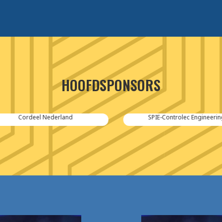
HOOFDSPONSORS
Cordeel Nederland
SPIE-Controlec Engineering