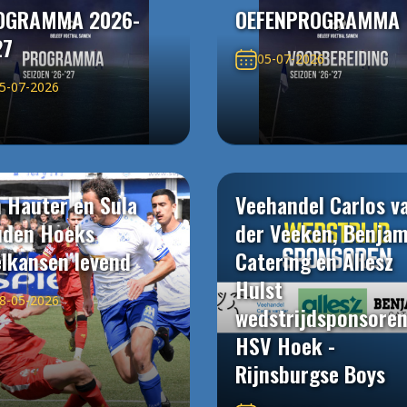
OGRAMMA 2026-
OEFENPROGRAMMA
27
05-07-2026
5-07-2026
 Hauter en Sula
Veehandel Carlos v
uden Hoeks
der Veeken, Benjam
elkansen levend
Catering en Allesz
Hulst
8-05-2026
wedstrijdsponsore
HSV Hoek -
Rijnsburgse Boys