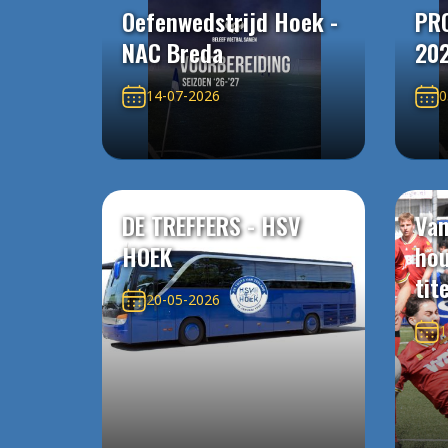
Oefenwedstrijd Hoek -
PR
NAC Breda
20
14-07-2026
0
DE TREFFERS - HSV
Van
HOEK
ho
tit
20-05-2026
1