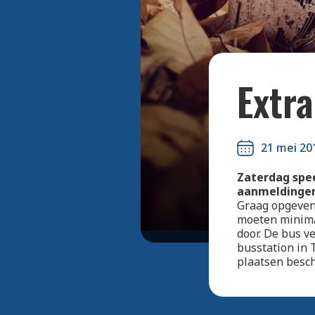
Extr
21 mei 20
Zaterdag spe
aanmeldingen 
Graag opgeven 
moeten minima
door. De bus v
busstation in 
plaatsen besch