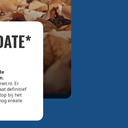
Bekijk alle foto's
DATE*
de
n.
et.nl. Er
t definitief
top bij het
 nog enkele