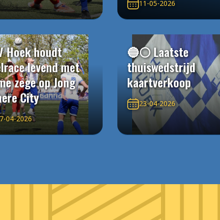
11-05-2026
V Hoek houdt
🔵⚪️ Laatste
elrace levend met
thuiswedstrijd
me zege op Jong
kaartverkoop
ere City
23-04-2026
7-04-2026