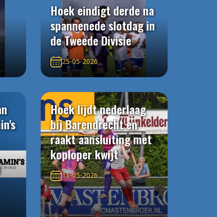
Hoek eindigt derde na
spannenede slotdag in
de Tweede Divisie
25-05-2026
an
Hoek lijdt nederlaag
in's
bij Barendrecht en
raakt aansluiting met
koploper kwijt
n
11-05-2026