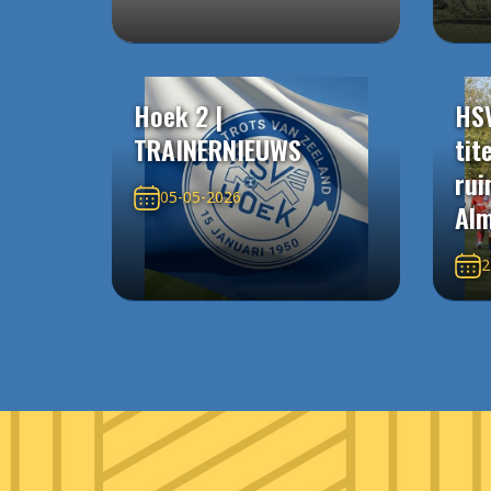
Hoek 2 |
HS
TRAINERNIEUWS
tit
rui
05-05-2026
Alm
2