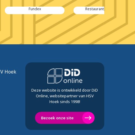
ndex
Restaurant de Zwaan
Bouwmar
SV Hoek
Deze website is ontwikkeld door DiD
Online, websitepartner van HSV
Hoek sinds 1998!
Bezoek onze site