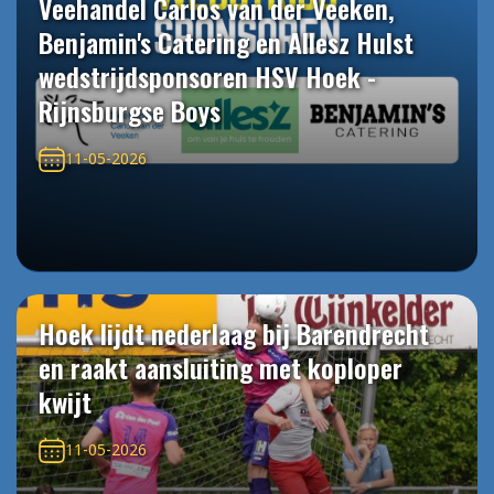
Veehandel Carlos van der Veeken,
Benjamin's Catering en Allesz Hulst
wedstrijdsponsoren HSV Hoek -
Rijnsburgse Boys
11-05-2026
Hoek lijdt nederlaag bij Barendrecht
en raakt aansluiting met koploper
kwijt
11-05-2026