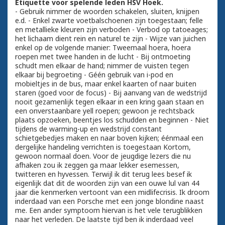
Etiquette voor spelende leden HSV Hoek.
- Gebruik nimmer de woorden schakelen, sluiten, knijpen
e.d. - Enkel zwarte voetbalschoenen zijn toegestaan; felle
en metallieke kleuren zijn verboden - Verbod op tatoeages;
het lichaam dient rein en naturel te zijn - Wijze van juichen
enkel op de volgende manier: Tweemaal hoera, hoera
roepen met twee handen in de lucht - Bij ontmoeting
schudt men elkaar de hand; nimmer de vuisten tegen
elkaar bij begroeting - Géén gebruik van i-pod en
mobieltjes in de bus, maar enkel kaarten of naar buiten
staren (goed voor de focus) - Bij aanvang van de wedstrijd
nooit gezamenlijk tegen elkaar in een kring gaan staan en
een onverstaanbare yell roepen; gewoon je rechtsback
plaats opzoeken, beentjes los schudden en beginnen - Niet
tijdens de warming-up en wedstrijd constant
schietgebedjes maken en naar boven kijken; éénmaal een
dergelijke handeling verrichten is toegestaan Kortom,
gewoon normaal doen. Voor de jeugdige lezers die nu
afhaken zou ik zeggen ga maar lekker esemessen,
twitteren en hyvessen. Terwijl ik dit terug lees besef ik
eigenlijk dat dit de woorden zijn van een ouwe lul van 44
jaar die kenmerken vertoont van een midlifecrisis. Ik droom
inderdaad van een Porsche met een jonge blondine naast
me. Een ander symptoom hiervan is het vele terugblikken
naar het verleden. De laatste tijd ben ik inderdaad veel