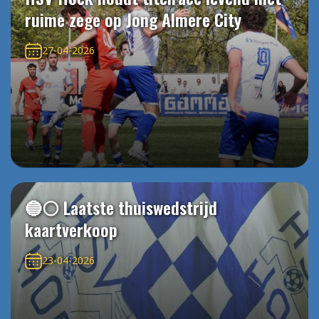
ruime zege op Jong Almere City
27-04-2026
🔵⚪️ Laatste thuiswedstrijd
kaartverkoop
23-04-2026