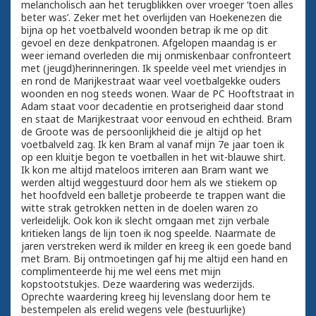
melancholisch aan het terugblikken over vroeger ‘toen alles
beter was’. Zeker met het overlijden van Hoekenezen die
bijna op het voetbalveld woonden betrap ik me op dit
gevoel en deze denkpatronen. Afgelopen maandag is er
weer iemand overleden die mij onmiskenbaar confronteert
met (jeugd)herinneringen. Ik speelde veel met vriendjes in
en rond de Marijkestraat waar veel voetbalgekke ouders
woonden en nog steeds wonen. Waar de PC Hooftstraat in
Adam staat voor decadentie en protserigheid daar stond
en staat de Marijkestraat voor eenvoud en echtheid. Bram
de Groote was de persoonlijkheid die je altijd op het
voetbalveld zag. Ik ken Bram al vanaf mijn 7e jaar toen ik
op een kluitje begon te voetballen in het wit-blauwe shirt.
Ik kon me altijd mateloos irriteren aan Bram want we
werden altijd weggestuurd door hem als we stiekem op
het hoofdveld een balletje probeerde te trappen want die
witte strak getrokken netten in de doelen waren zo
verleidelijk. Ook kon ik slecht omgaan met zijn verbale
kritieken langs de lijn toen ik nog speelde. Naarmate de
jaren verstreken werd ik milder en kreeg ik een goede band
met Bram. Bij ontmoetingen gaf hij me altijd een hand en
complimenteerde hij me wel eens met mijn
kopstootstukjes. Deze waardering was wederzijds.
Oprechte waardering kreeg hij levenslang door hem te
bestempelen als erelid wegens vele (bestuurlijke)