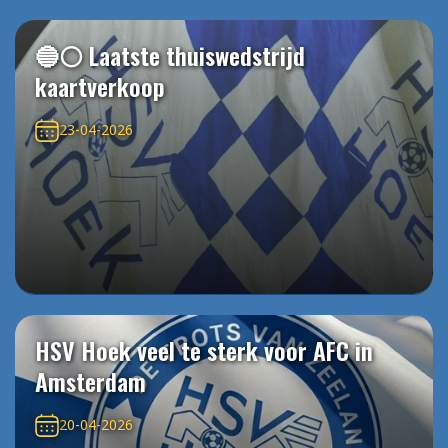
🔵⚪️ Laatste thuiswedstrijd
kaartverkoop
23-04-2026
HSV Hoek veel te sterk voor AFC in
Amsterdam
20-04-2026