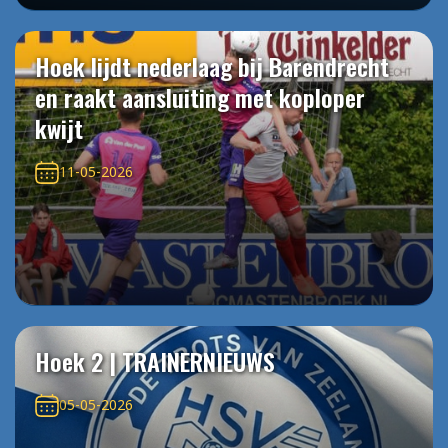
Hoek lijdt nederlaag bij Barendrecht
en raakt aansluiting met koploper
kwijt
11-05-2026
Hoek 2 | TRAINERNIEUWS
05-05-2026