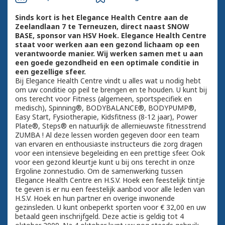
Sinds kort is het Elegance Health Centre aan de
Zeelandlaan 7 te Terneuzen, direct naast SNOW
BASE, sponsor van HSV Hoek. Elegance Health Centre
staat voor werken aan een gezond lichaam op een
verantwoorde manier. Wij werken samen met u aan
een goede gezondheid en een optimale conditie in
een gezellige sfeer.
Bij Elegance Health Centre vindt u alles wat u nodig hebt
om uw conditie op peil te brengen en te houden. U kunt bij
ons terecht voor Fitness (algemeen, sportspecifiek en
medisch), Spinning®, BODYBALANCE®, BODYPUMP®,
Easy Start, Fysiotherapie, Kidsfitness (8-12 jaar), Power
Plate®, Steps® en natuurlijk de allernieuwste fitnesstrend
ZUMBA ! Al deze lessen worden gegeven door een team
van ervaren en enthousiaste instructeurs die zorg dragen
voor een intensieve begeleiding en een prettige sfeer. Ook
voor een gezond kleurtje kunt u bij ons terecht in onze
Ergoline zonnestudio. Om de samenwerking tussen
Elegance Health Centre en H.S.V. Hoek een feestelijk tintje
te geven is er nu een feestelijk aanbod voor alle leden van
H.S.V. Hoek en hun partner en overige inwonende
gezinsleden. U kunt onbeperkt sporten voor € 32,00 en uw
betaald geen inschrijfgeld. Deze actie is geldig tot 4