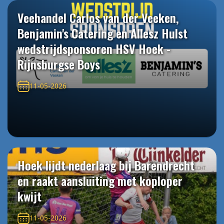
Veehandel Carlos van der Veeken,
Benjamin's Catering en Allesz Hulst
wedstrijdsponsoren HSV Hoek -
Rijnsburgse Boys
11-05-2026
Hoek lijdt nederlaag bij Barendrecht
en raakt aansluiting met koploper
kwijt
11-05-2026