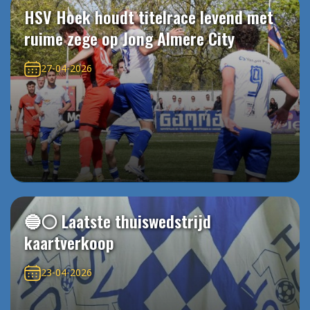
HSV Hoek houdt titelrace levend met
ruime zege op Jong Almere City
27-04-2026
🔵⚪️ Laatste thuiswedstrijd
kaartverkoop
23-04-2026