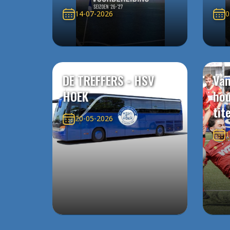
14-07-2026
0
DE TREFFERS - HSV
Van
HOEK
ho
tit
20-05-2026
1