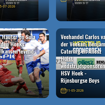
5-07-2026
 Hauter en Sula
Veehandel Carlos v
uden Hoeks
der Veeken, Benjam
elkansen levend
Catering en Allesz
Hulst
8-05-2026
wedstrijdsponsore
HSV Hoek -
Rijnsburgse Boys
11-05-2026