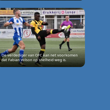
De verdediger van OFC kan net voorkomen
dat Fabian Wilson op snelheid weg is.