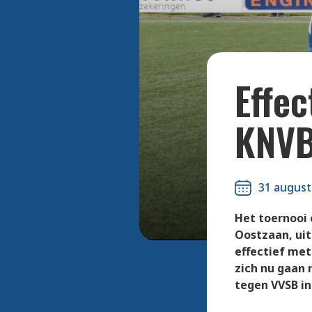
Steve Sch
deze midda
Effec
KNVB
31 august
Het toernooi 
Oostzaan, uit
effectief met
zich nu gaan 
tegen VVSB i