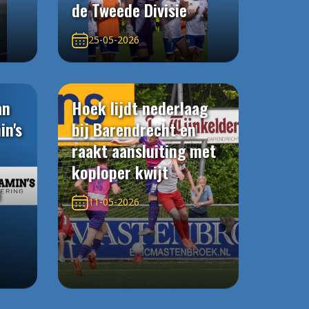
de Tweede Divisie
25-05-2026
an
Hoek lijdt nederlaag
in's
bij Barendrecht en
raakt aansluiting met
koploper kwijt
n
11-05-2026