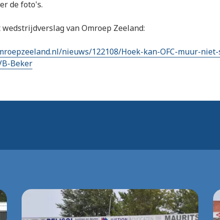
r de foto's.
t wedstrijdverslag van Omroep Zeeland:
mroepzeeland.nl/nieuws/122108/Hoek-kan-OFC-muur-niet-
NVB-Beker