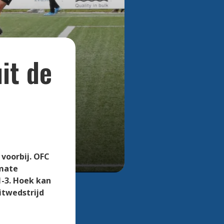
mag
Bekijk alle
foto's
it de
voorbij. OFC
rmate
1-3. Hoek kan
itwedstrijd