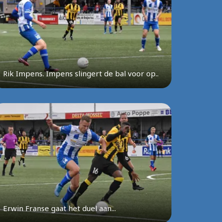
Rik Impens. Impens slingert de bal voor op..
Erwin Franse gaat het duel aan...