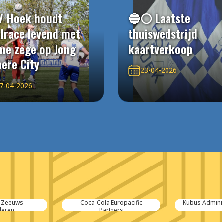
V Hoek houdt
🔵⚪️ Laatste
elrace levend met
thuiswedstrijd
me zege op Jong
kaartverkoop
ere City
23-04-2026
7-04-2026
uropacific
Kubus Administratiekantoren
A
ners