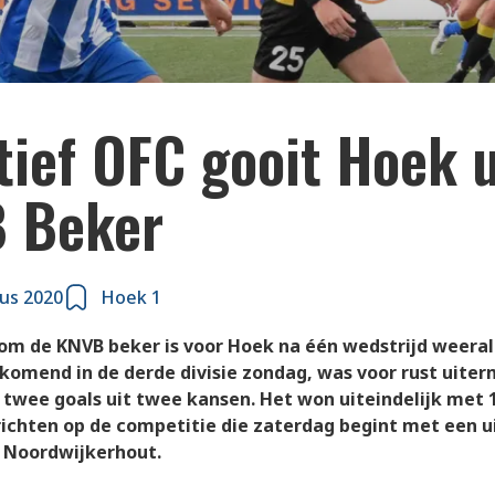
alkwijk, de van Goes overgekomen spits, 
g in de basis starten.
tief OFC gooit Hoek u
 Beker
us 2020
Hoek 1
om de KNVB beker is voor Hoek na één wedstrijd weeral 
komend in de derde divisie zondag, was voor rust uite
 twee goals uit twee kansen. Het won uiteindelijk met 
richten op de competitie die zaterdag begint met een u
n Noordwijkerhout.