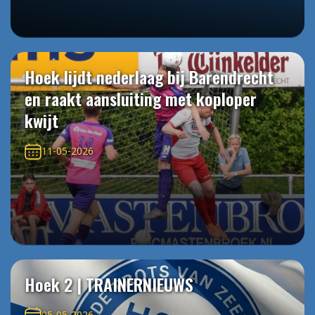
Hoek lijdt nederlaag bij Barendrecht
en raakt aansluiting met koploper
kwijt
11-05-2026
Hoek 2 | TRAINERNIEUWS
05-05-2026