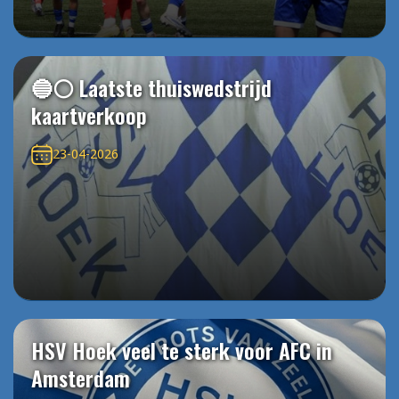
🔵⚪️ Laatste thuiswedstrijd
kaartverkoop
23-04-2026
HSV Hoek veel te sterk voor AFC in
Amsterdam