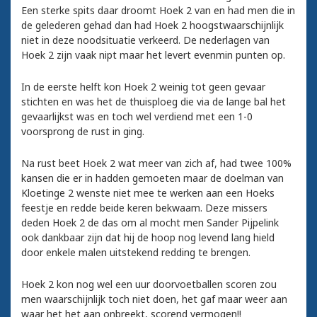
Een sterke spits daar droomt Hoek 2 van en had men die in
de gelederen gehad dan had Hoek 2 hoogstwaarschijnlijk
niet in deze noodsituatie verkeerd. De nederlagen van
Hoek 2 zijn vaak nipt maar het levert evenmin punten op.
In de eerste helft kon Hoek 2 weinig tot geen gevaar
stichten en was het de thuisploeg die via de lange bal het
gevaarlijkst was en toch wel verdiend met een 1-0
voorsprong de rust in ging.
Na rust beet Hoek 2 wat meer van zich af, had twee 100%
kansen die er in hadden gemoeten maar de doelman van
Kloetinge 2 wenste niet mee te werken aan een Hoeks
feestje en redde beide keren bekwaam. Deze missers
deden Hoek 2 de das om al mocht men Sander Pijpelink
ook dankbaar zijn dat hij de hoop nog levend lang hield
door enkele malen uitstekend redding te brengen.
Hoek 2 kon nog wel een uur doorvoetballen scoren zou
men waarschijnlijk toch niet doen, het gaf maar weer aan
waar het het aan onbreekt, scorend vermogen!!