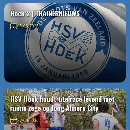
Hoek 2 | TRAINERNIEUWS
05-05-2026
HSV Hoek houdt titelrace levend met
ruime zege op Jong Almere City
27-04-2026