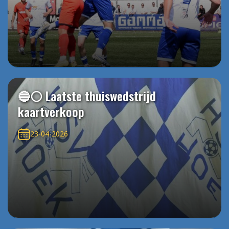
🔵⚪️ Laatste thuiswedstrijd
kaartverkoop
23-04-2026