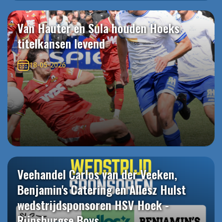
Van Hauter en Sula houden Hoeks
titelkansen levend
18-05-2026
Veehandel Carlos van der Veeken,
Benjamin's Catering en Allesz Hulst
wedstrijdsponsoren HSV Hoek -
Rijnsburgse Boys