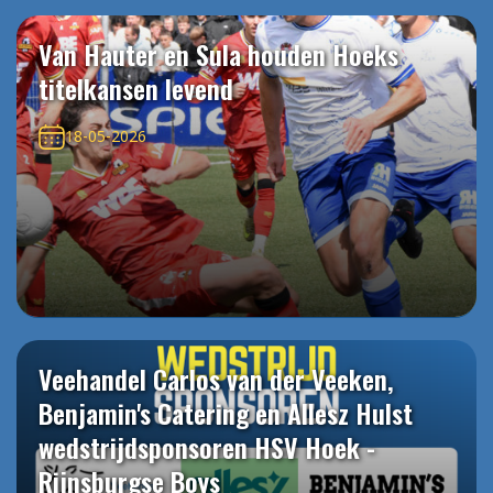
Van Hauter en Sula houden Hoeks
titelkansen levend
18-05-2026
Veehandel Carlos van der Veeken,
Benjamin's Catering en Allesz Hulst
wedstrijdsponsoren HSV Hoek -
Rijnsburgse Boys