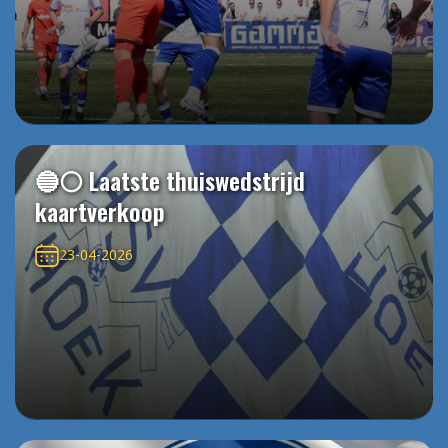
🔵⚪️ Laatste thuiswedstrijd
kaartverkoop
23-04-2026