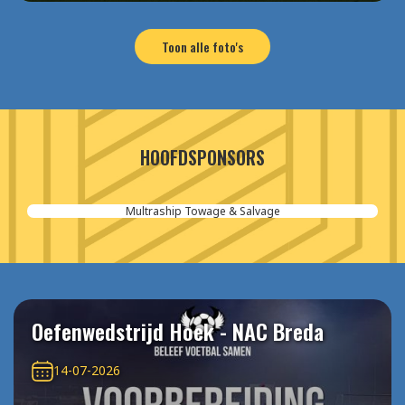
Toon alle foto's
HOOFDSPONSORS
Multraship Towage & Salvage
Oefenwedstrijd Hoek - NAC Breda
14-07-2026