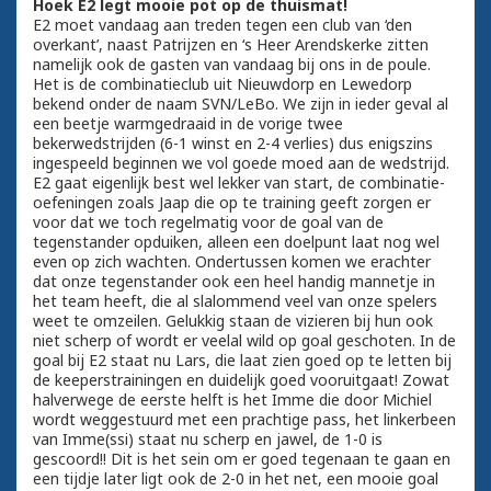
Hoek E2 legt mooie pot op de thuismat!
E2 moet vandaag aan treden tegen een club van ‘den
overkant’, naast Patrijzen en ‘s Heer Arendskerke zitten
namelijk ook de gasten van vandaag bij ons in de poule.
Het is de combinatieclub uit Nieuwdorp en Lewedorp
bekend onder de naam SVN/LeBo. We zijn in ieder geval al
een beetje warmgedraaid in de vorige twee
bekerwedstrijden (6-1 winst en 2-4 verlies) dus enigszins
ingespeeld beginnen we vol goede moed aan de wedstrijd.
E2 gaat eigenlijk best wel lekker van start, de combinatie-
oefeningen zoals Jaap die op te training geeft zorgen er
voor dat we toch regelmatig voor de goal van de
tegenstander opduiken, alleen een doelpunt laat nog wel
even op zich wachten. Ondertussen komen we erachter
dat onze tegenstander ook een heel handig mannetje in
het team heeft, die al slalommend veel van onze spelers
weet te omzeilen. Gelukkig staan de vizieren bij hun ook
niet scherp of wordt er veelal wild op goal geschoten. In de
goal bij E2 staat nu Lars, die laat zien goed op te letten bij
de keeperstrainingen en duidelijk goed vooruitgaat! Zowat
halverwege de eerste helft is het Imme die door Michiel
wordt weggestuurd met een prachtige pass, het linkerbeen
van Imme(ssi) staat nu scherp en jawel, de 1-0 is
gescoord!! Dit is het sein om er goed tegenaan te gaan en
een tijdje later ligt ook de 2-0 in het net, een mooie goal