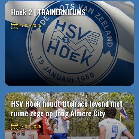
Hoek 2 | TRAINERNIEUWS
05-05-2026
HSV Hoek houdt titelrace levend met
ruime zege op Jong Almere City
27-04-2026