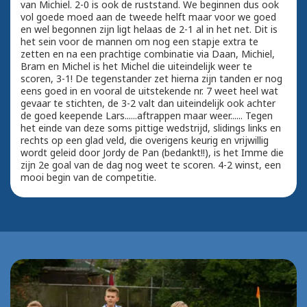
van Michiel. 2-0 is ook de ruststand. We beginnen dus ook
vol goede moed aan de tweede helft maar voor we goed
en wel begonnen zijn ligt helaas de 2-1 al in het net. Dit is
het sein voor de mannen om nog een stapje extra te
zetten en na een prachtige combinatie via Daan, Michiel,
Bram en Michel is het Michel die uiteindelijk weer te
scoren, 3-1! De tegenstander zet hierna zijn tanden er nog
eens goed in en vooral de uitstekende nr. 7 weet heel wat
gevaar te stichten, de 3-2 valt dan uiteindelijk ook achter
de goed keepende Lars......aftrappen maar weer...... Tegen
het einde van deze soms pittige wedstrijd, slidings links en
rechts op een glad veld, die overigens keurig en vrijwillig
wordt geleid door Jordy de Pan (bedankt!!), is het Imme die
zijn 2e goal van de dag nog weet te scoren. 4-2 winst, een
mooi begin van de competitie.