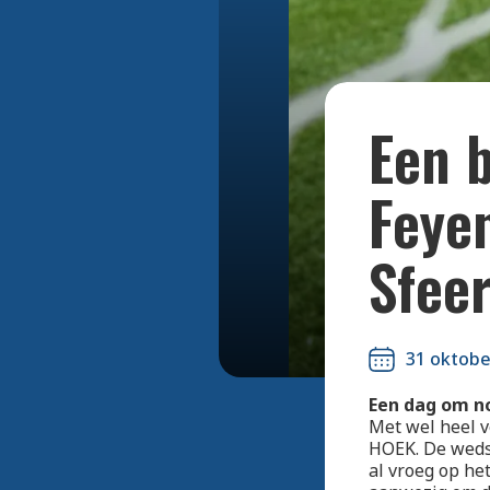
Een b
Feye
Sfee
31 oktobe
Een dag om no
Met wel heel v
HOEK. De wedst
al vroeg op he