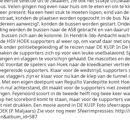
 eerste selectie uit te zwaaien, zie ook het stukje Uitzwaa
us. Velen gingen nog even naar huis om te eten en om te k
eer present. Na een heel stuk te moeten lopen, eind van de
traat, konden de plaatsen worden opgezocht in de bus. Na 
iedereen aanwezig?, konden de bussen worden gestart. Onde
ding werden de bussen naar de A58 gebracht en van daaruit
 bussen zich aan de kolonne. In Hendrik-Ido-Ambacht wacht
 de HSV HOEK supporters al weer op, om vanaf daar met on
jk onder politiebegeleiding af te reizen naar DE KUIP. In De
ken de supporters zich op voor een leuke voetbalavond. 
ngen en vlaggen te voorschijn gehaald. De mascottes en de
eld. Voordat de spelers van Hoek naar de kleedkamer vertr
eegereisde supporters. Klaar voor de wedstrijd, supporters 
r, vlaggers zijn er klaar voor nu kan de klep van de tunne
et een eigen doelpunt van Reguillo Vandepitte komt Hoek
n-nul achterstand, dit maakt voor de supporters niet zoveel 
ngen. Feyenoord scoort in de tweede helft nog twee keer w
op het scorebord komt te staan, maar voor de supporters 
t niet drukken. Een mooie avond in DE KUIP. Foto sfeerrapp
EK (P. Maljaars) Zie voor nog meer Sfeerimpressies: http://
en&album_id=587