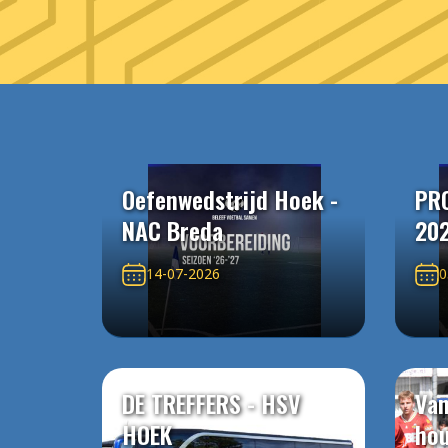
Oefenwedstrijd Hoek -
PR
NAC Breda
20
14-07-2026
0
DE TREFFERS - HSV
Van
HOEK
ho