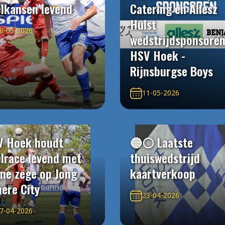
elkansen levend
Catering en Allesz
Hulst
8-05-2026
wedstrijdsponsore
HSV Hoek -
Rijnsburgse Boys
11-05-2026
V Hoek houdt
🔵⚪️ Laatste
elrace levend met
thuiswedstrijd
me zege op Jong
kaartverkoop
ere City
23-04-2026
7-04-2026