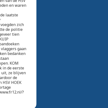
ien van de HSV
leden en waren
de laatste
r
 voegden zich
te de politie
geveer tien
 KUIP
Spandoeken
 vlaggers gaan
ekken bedanken
staan
l open. KOM
 in de eerste
uit, ze blijven
aardoor de
van HSV HOEK
ortage
www.fr12.nl/?