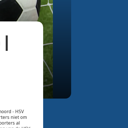
Bekijk alle foto's
 |
noord - HSV
ters niet om
porters al