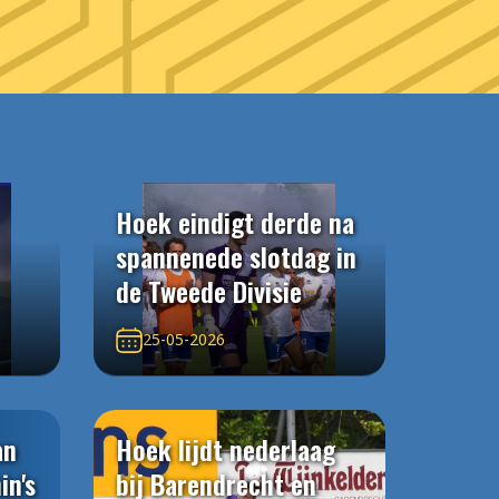
Hoek eindigt derde na
spannenede slotdag in
de Tweede Divisie
25-05-2026
an
Hoek lijdt nederlaag
in's
bij Barendrecht en