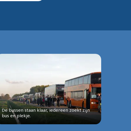
De bussen staan klaar, iedereen zoekt zijn
bus en plekje.