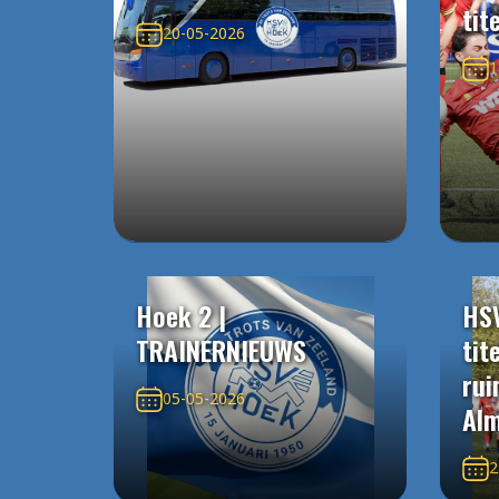
tit
20-05-2026
1
Hoek 2 |
HS
TRAINERNIEUWS
tit
rui
05-05-2026
Alm
2