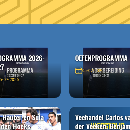
OGRAMMA 2026-
OEFENPROGRAMMA
27
05-07-2026
5-07-2026
 Hauter en Sula
Veehandel Carlos v
uden Hoeks
der Veeken, Benjam