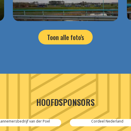
Toon alle foto's
HOOFDSPONSORS
annemersbedrijf van der Poel
Cordeel Nederland