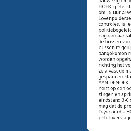
aanwezig om de
HOEK spelersb
om 15 uur al w
Lovenpolderses
controles, is 
politiebegelei
nog een aantal
de bussen van
bussen te geli
aangekomen ma
worden opgeha
richting het v
ze alvast de m
gespannen klaa
AAN DENOEK… M
helft op een éé
zingen en spri
eindstand 3-0 
mag dat de pre
Feyenoord – HO
p=fotoverslag