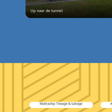
Op naar de tunnel.
tiën B.V.
Multraship Towage & Salvage
A