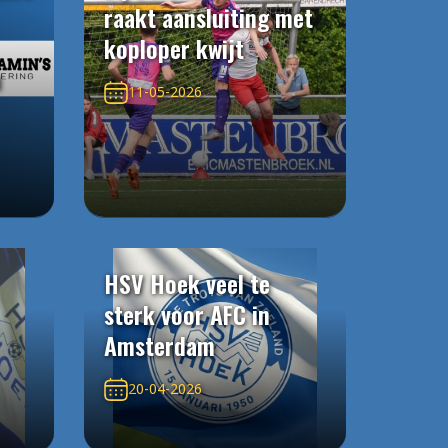
raakt aansluiting met
koploper kwijt
n
11-05-2026
HSV Hoek veel te
sterk voor AFC in
Amsterdam
20-04-2026