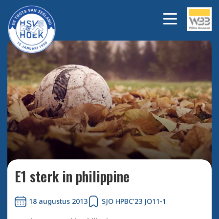
Bekijk alle foto's
E1 sterk in philippine
18 augustus 2013
SJO HPBC'23 JO11-1