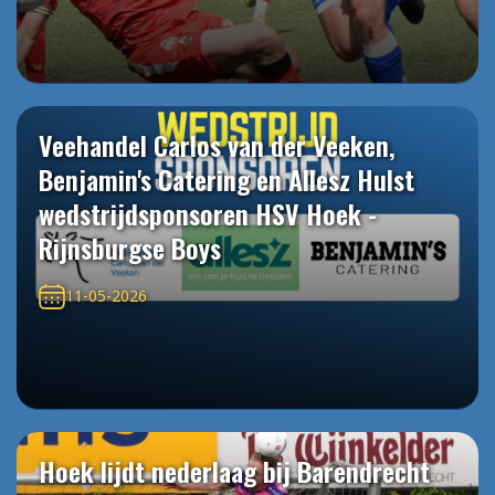
Veehandel Carlos van der Veeken,
Benjamin's Catering en Allesz Hulst
wedstrijdsponsoren HSV Hoek -
Rijnsburgse Boys
11-05-2026
Hoek lijdt nederlaag bij Barendrecht