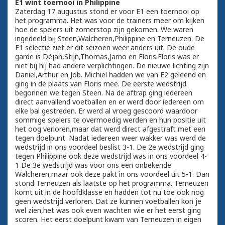
E1 wint toernooi in Philippine
Zaterdag 17 augustus stond er voor E1 een toernooi op
het programma. Het was voor de trainers meer om kijken
hoe de spelers uit zomerstop zijn gekomen. We waren
ingedeeld bij Steen,Walcheren,Philippine en Terneuzen. De
E1 selectie ziet er dit seizoen weer anders uit. De oude
garde is Déjan,Stijn,Thomas,Jarno en Floris.Floris was er
niet bij hij had andere verplichtingen. De nieuwe lichting zijn
Daniel,Arthur en Job. Michiel hadden we van E2 geleend en
ging in de plaats van Floris mee. De eerste wedstrijd
begonnen we tegen Steen. Na de aftrap ging iedereen
direct aanvallend voetballen en er werd door iedereen om
elke bal gestreden. Er werd al vroeg gescoord waardoor
sommige spelers te overmoedig werden en hun positie uit
het oog verloren,maar dat werd direct afgestraft met een
tegen doelpunt. Nadat iedereen weer wakker was werd de
wedstrijd in ons voordeel beslist 3-1. De 2e wedstrijd ging
tegen Philippine ook deze wedstrijd was in ons voordeel 4-
1 De 3e wedstrijd was voor ons een onbekende
Walcheren,maar ook deze pakt in ons voordeel uit 5-1. Dan
stond Terneuzen als laatste op het programma. Terneuzen
komt uit in de hoofdklasse en hadden tot nu toe ook nog
geen wedstrijd verloren. Dat ze kunnen voetballen kon je
wel zien,het was ook even wachten wie er het eerst ging
scoren. Het eerst doelpunt kwam van Terneuzen in eigen