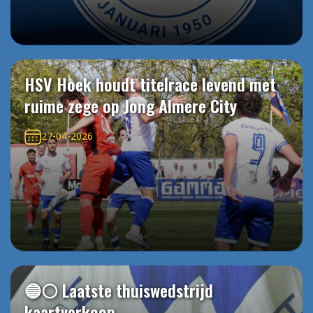
HSV Hoek houdt titelrace levend met
ruime zege op Jong Almere City
27-04-2026
🔵⚪️ Laatste thuiswedstrijd
kaartverkoop