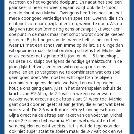
wachten op het volgende doelpunt. En nadat het spel een
paar keer is heen en weer gegaan volgt ook de 1-4 door
een doelpunt van Michiel. Overigens heeft keeper Lars het
mede door goed verdedigen van speelster Qwenn, die zich
echt niet zo maar opzij laat zetten, weinig te doen. Als op
slag van rust dan Imme nog eens ontsnapt lijkt weer een
doelpunt in de maak maar het schot wordt door de keeper
gekeerd. Bij het begin van de tweede helft is het meteen
weer E1 met een schot van Imme op de lat, als Clinge dan
wil opruimen maar de bal omhoog schiet is het Michel die
er als eerste met zijn hoofd bijkan en de 1-5 binnenkopt.
Na deze 1-5 sluipt overigens de nodige gemaktzucht in de
ploeg lijkt het wel, iedereen wil nu graag ook eens
aanvallen en zo vergeten we te combineren wat ons spel
geen goed doet. We moeten echt opletten te blijven
combineren tijdens de hele wedstrijd en niet op eigen
houtje ons gang gaan, juist in het samenspelen schuilt de
kracht van E1! Afijn, de 2-5 valt en we zijn weer even
wakker want direct na de aftrap slaat E1 weer toe. Michiel
gaat goed door en geeft af aan Jeffrey die er net wat beter
voor staat. De 2-6 wordt door Jeffrey binnengeschoten!
Bijna direct na de aftrap een raket van de voet van Michel
en de 2-7 is een feit, waarna E1 het wel geloofd en het
samenspelen nu echt zoek is. Het is dat de tegenstander
ook niet super staat te spelen maar de 3-7 valt ook en we