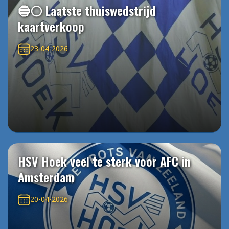
🔵⚪️ Laatste thuiswedstrijd
kaartverkoop
23-04-2026
HSV Hoek veel te sterk voor AFC in
Amsterdam
20-04-2026