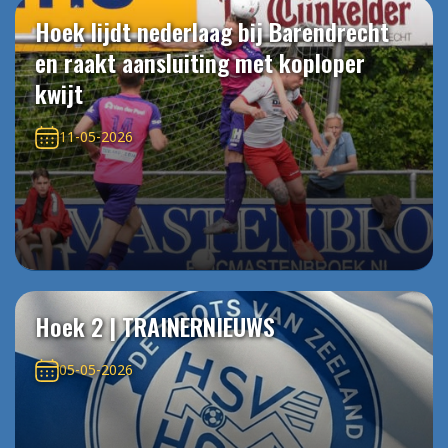
Hoek lijdt nederlaag bij Barendrecht
en raakt aansluiting met koploper
kwijt
11-05-2026
Hoek 2 | TRAINERNIEUWS
05-05-2026