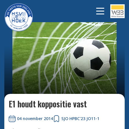
Bekijk alle foto's
E1 houdt koppositie vast
04 november 2014
SJO HPBC'23 JO11-1