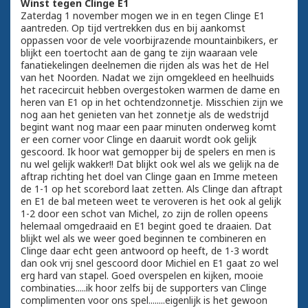
Winst tegen Clinge E1
Zaterdag 1 november mogen we in en tegen Clinge E1
aantreden. Op tijd vertrekken dus en bij aankomst
oppassen voor de vele voorbijrazende mountainbikers, er
blijkt een toertocht aan de gang te zijn waaraan vele
fanatiekelingen deelnemen die rijden als was het de Hel
van het Noorden. Nadat we zijn omgekleed en heelhuids
het racecircuit hebben overgestoken warmen de dame en
heren van E1 op in het ochtendzonnetje. Misschien zijn we
nog aan het genieten van het zonnetje als de wedstrijd
begint want nog maar een paar minuten onderweg komt
er een corner voor Clinge en daaruit wordt ook gelijk
gescoord. Ik hoor wat gemopper bij de spelers en men is
nu wel gelijk wakker!! Dat blijkt ook wel als we gelijk na de
aftrap richting het doel van Clinge gaan en Imme meteen
de 1-1 op het scorebord laat zetten. Als Clinge dan aftrapt
en E1 de bal meteen weet te veroveren is het ook al gelijk
1-2 door een schot van Michel, zo zijn de rollen opeens
helemaal omgedraaid en E1 begint goed te draaien. Dat
blijkt wel als we weer goed beginnen te combineren en
Clinge daar echt geen antwoord op heeft, de 1-3 wordt
dan ook vrij snel gescoord door Michiel en E1 gaat zo wel
erg hard van stapel. Goed overspelen en kijken, mooie
combinaties.....ik hoor zelfs bij de supporters van Clinge
complimenten voor ons spel........eigenlijk is het gewoon