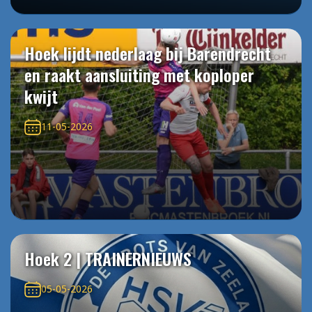
Hoek lijdt nederlaag bij Barendrecht
en raakt aansluiting met koploper
kwijt
11-05-2026
Hoek 2 | TRAINERNIEUWS
05-05-2026