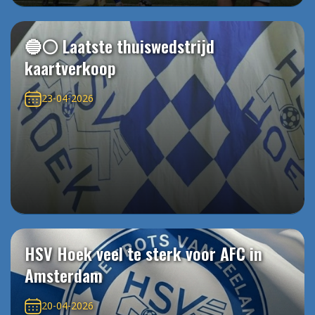
🔵⚪️ Laatste thuiswedstrijd
kaartverkoop
23-04-2026
HSV Hoek veel te sterk voor AFC in
Amsterdam
20-04-2026