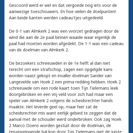
Gescoord werd er wel en dat vergoede nog iets voor de
aanwezige toeschouwers. En hoe vielen de doelpunten!
Aan beide kanten werden cadeau'tjes uitgedeeld.
De 0-1 van Almkerk 2 was een vvorzet gedragen door de
wind die aan de 2e paal binnen waaide waar eigenlijk de
paal had moeten worden afgedekt. De 1-1 was een cadeau
van de doelman van Almkerk 2.
De bezoekers schreeuwden in de 1e helft al dan niet
terecht om een strafschop, zagen een opgelgde kans
worden naast gekopt en invaller doelman Sander van
Langevelde van Hoek 2 een prima redding hebben. Hoek 2
schreeuwde om een rode kaart toen Tijn Tielemans leek
doorgebroken en een vrij veld voor zich had maar een
speler van Almkerk 2 volgens de scheidsrechter hands
maakte. Het leverde geel op, maar hier zat de
scheidsrechter mis want eerlijk gebied te zeggen dat de
aanval met de schouder werd onderbroken. Ook zag Hoek
2 Marco Doens worden gestuit door de doelman, de
terugspringende bal kon door Tijn Tielemans niet de juiste