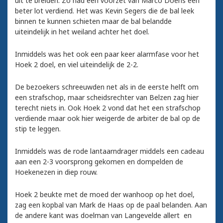
uit te breiden. Zo had een voorzet van Marco Doens een
beter lot verdiend. Het was Kevin Segers die de bal leek
binnen te kunnen schieten maar de bal belandde
uiteindelijk in het weiland achter het doel.
Inmiddels was het ook een paar keer alarmfase voor het
Hoek 2 doel, en viel uiteindelijk de 2-2.
De bezoekers schreeuwden net als in de eerste helft om
een strafschop, maar scheidsrechter van Belzen zag hier
terecht niets in. Ook Hoek 2 vond dat het een strafschop
verdiende maar ook hier weigerde de arbiter de bal op de
stip te leggen.
Inmiddels was de rode lantaarndrager middels een cadeau
aan een 2-3 voorsprong gekomen en dompelden de
Hoekenezen in diep rouw.
Hoek 2 beukte met de moed der wanhoop op het doel,
zag een kopbal van Mark de Haas op de paal belanden. Aan
de andere kant was doelman van Langevelde allert en