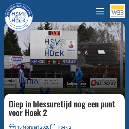
Deze middag trad Hoek 2 aan
Bekijk
alle
op eigen veld tegen Almkerk
foto's
2.
Diep in blessuretijd nog een punt
voor Hoek 2
16 februari 2020
Hoek 2