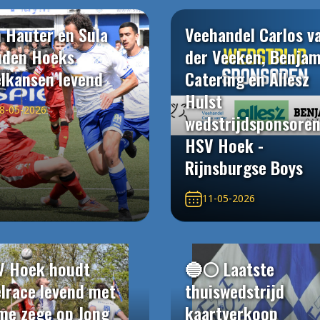
 Hauter en Sula
Veehandel Carlos v
uden Hoeks
der Veeken, Benjam
elkansen levend
Catering en Allesz
Hulst
8-05-2026
wedstrijdsponsore
HSV Hoek -
Rijnsburgse Boys
11-05-2026
V Hoek houdt
🔵⚪️ Laatste
elrace levend met
thuiswedstrijd
me zege op Jong
kaartverkoop