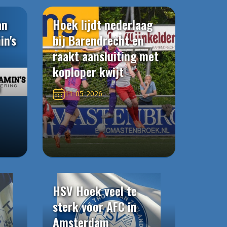
an
Hoek lijdt nederlaag
in's
bij Barendrecht en
raakt aansluiting met
koploper kwijt
n
11-05-2026
HSV Hoek veel te
sterk voor AFC in
Amsterdam