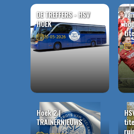
DE TREFFERS - HSV
Van
HOEK
ho
tit
20-05-2026
1
Hoek 2 |
HS
TRAINERNIEUWS
tit
rui