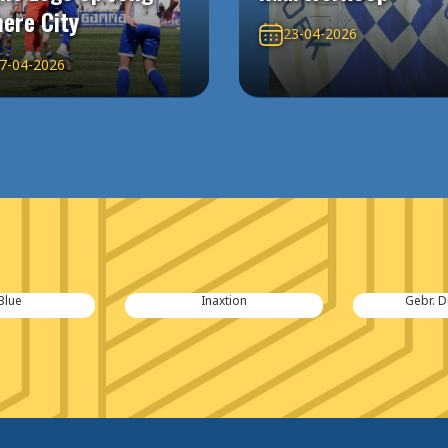
ere City
23-04-2026
7-04-2026
Blue
Inaxtion
Gebr. D