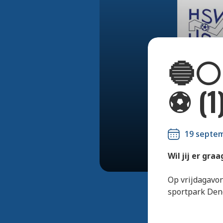
🔵⚪️
⚽️ (1
19 septe
Wil jij er graa
Op vrijdagavon
sportpark Den