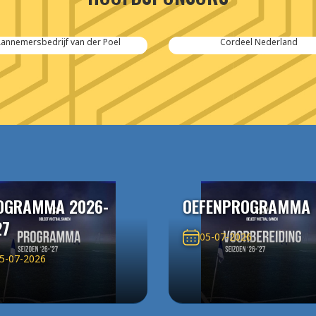
annemersbedrijf van der Poel
Cordeel Nederland
OGRAMMA 2026-
OEFENPROGRAMMA
27
05-07-2026
5-07-2026