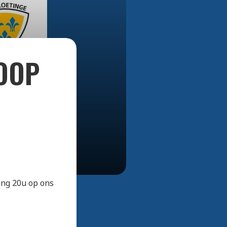
Bekijk alle foto's
OOP
ang 20u op ons