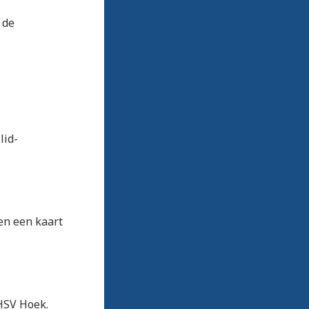
 de
lid-
en een kaart
HSV Hoek.