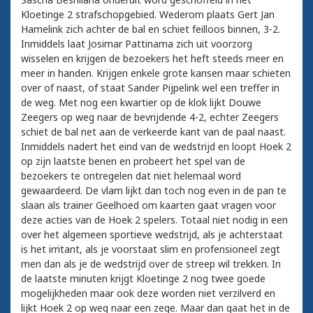
Kloetinge 2 strafschopgebied. Wederom plaats Gert Jan
Hamelink zich achter de bal en schiet feilloos binnen, 3-2.
Inmiddels laat Josimar Pattinama zich uit voorzorg
wisselen en krijgen de bezoekers het heft steeds meer en
meer in handen. Krijgen enkele grote kansen maar schieten
over of naast, of staat Sander Pijpelink wel een treffer in
de weg. Met nog een kwartier op de klok lijkt Douwe
Zeegers op weg naar de bevrijdende 4-2, echter Zeegers
schiet de bal net aan de verkeerde kant van de paal naast.
Inmiddels nadert het eind van de wedstrijd en loopt Hoek 2
op zijn laatste benen en probeert het spel van de
bezoekers te ontregelen dat niet helemaal word
gewaardeerd. De vlam lijkt dan toch nog even in de pan te
slaan als trainer Geelhoed om kaarten gaat vragen voor
deze acties van de Hoek 2 spelers. Totaal niet nodig in een
over het algemeen sportieve wedstrijd, als je achterstaat
is het irritant, als je voorstaat slim en profensioneel zegt
men dan als je de wedstrijd over de streep wil trekken. In
de laatste minuten krijgt Kloetinge 2 nog twee goede
mogelijkheden maar ook deze worden niet verzilverd en
lijkt Hoek 2 op weg naar een zege. Maar dan gaat het in de