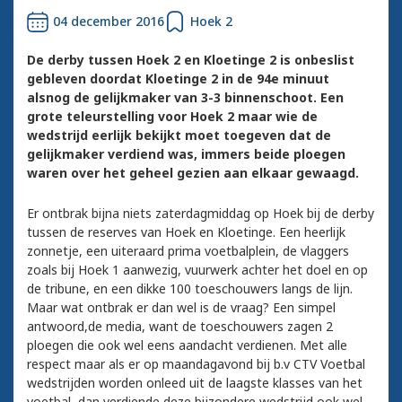
04 december 2016
Hoek 2
De derby tussen Hoek 2 en Kloetinge 2 is onbeslist
gebleven doordat Kloetinge 2 in de 94e minuut
alsnog de gelijkmaker van 3-3 binnenschoot. Een
grote teleurstelling voor Hoek 2 maar wie de
wedstrijd eerlijk bekijkt moet toegeven dat de
gelijkmaker verdiend was, immers beide ploegen
waren over het geheel gezien aan elkaar gewaagd.
Er ontbrak bijna niets zaterdagmiddag op Hoek bij de derby
tussen de reserves van Hoek en Kloetinge. Een heerlijk
zonnetje, een uiteraard prima voetbalplein, de vlaggers
zoals bij Hoek 1 aanwezig, vuurwerk achter het doel en op
de tribune, en een dikke 100 toeschouwers langs de lijn.
Maar wat ontbrak er dan wel is de vraag? Een simpel
antwoord,de media, want de toeschouwers zagen 2
ploegen die ook wel eens aandacht verdienen. Met alle
respect maar als er op maandagavond bij b.v CTV Voetbal
wedstrijden worden onleed uit de laagste klasses van het
voetbal dan verdiende deze bijzondere wedstrijd ook wel