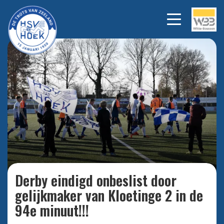
Vlaggertjes zoals bij Hoek 1
Bekijk
alle
mochten vandaag bij de Derby
foto's
tegen Kloetinge niet ontbreken.
Derby eindigd onbeslist door
gelijkmaker van Kloetinge 2 in de
94e minuut!!!