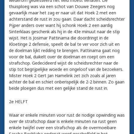
wederom geblesseerd het veld moest verlaten. De
thuisploeg was via een schot van Douwe Zeegers nog
gevaarlijk maar het zag er naar uit dat Hoek 2 met een
achterstand de rust in zou gaan. Daar dacht scheidsrechter
Pijper anders over want hij schonk Hoek 2 een aardig
Sinterklaas geschenk als hij in de 43e minuut naar de stip
wijst. Het is Josimar Pattinama die doordringt in de
Kloetinge 2 defensie, speelt de bal te ver voor zich uit en
de doelman lijkt redding te brengen. Pattinama gaat nog
voor de bal, duikelt over de doelman en roept om een
strafschop. Gedecideerd wijst de scheidsrechter naar de
stip tot begrijpelijke woede en ongeloof van de bezoekers.
Mister Hoek 2 Gert Jan Hamelink zet zich zoals al jaren
achter de bal en schiet onberispelijk de 2-2 binnen. Zo gaan
beide ploegen dus met een gelijke stand de rust in.
2e HELFT
Waar er enkele minuten voor rust de nodige opwinding was
over de strafschop daar is enkele minuten na rust geen
enkele twijfel over een strafschop als de overmoeibare
Sascha Beshliaha onderuit word geschoffeld in het