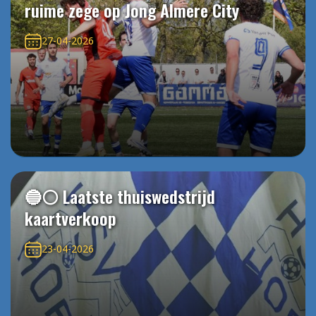
ruime zege op Jong Almere City
27-04-2026
🔵⚪️ Laatste thuiswedstrijd
kaartverkoop
23-04-2026