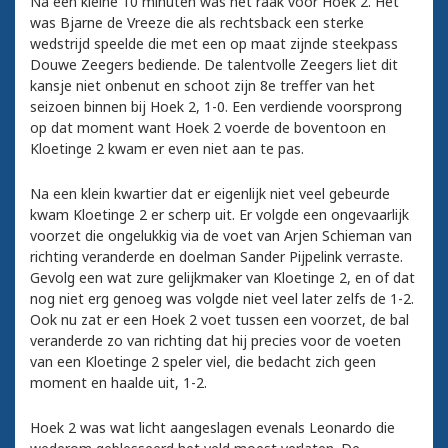
Na een kleine 10 minuten was het raak voor Hoek 2. Het
was Bjarne de Vreeze die als rechtsback een sterke
wedstrijd speelde die met een op maat zijnde steekpass
Douwe Zeegers bediende. De talentvolle Zeegers liet dit
kansje niet onbenut en schoot zijn 8e treffer van het
seizoen binnen bij Hoek 2, 1-0. Een verdiende voorsprong
op dat moment want Hoek 2 voerde de boventoon en
Kloetinge 2 kwam er even niet aan te pas.
Na een klein kwartier dat er eigenlijk niet veel gebeurde
kwam Kloetinge 2 er scherp uit. Er volgde een ongevaarlijk
voorzet die ongelukkig via de voet van Arjen Schieman van
richting veranderde en doelman Sander Pijpelink verraste.
Gevolg een wat zure gelijkmaker van Kloetinge 2, en of dat
nog niet erg genoeg was volgde niet veel later zelfs de 1-2.
Ook nu zat er een Hoek 2 voet tussen een voorzet, de bal
veranderde zo van richting dat hij precies voor de voeten
van een Kloetinge 2 speler viel, die bedacht zich geen
moment en haalde uit, 1-2.
Hoek 2 was wat licht aangeslagen evenals Leonardo die