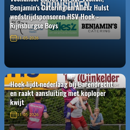
Benjamin's Catering en Allesz Hulst
wedstrijdsponsoren HSV Hoek -
Rijnsburgse Boys
11-05-2026
Hoek lijdt nederlaag bij Barendrecht
en raakt aansluiting met koploper
kwijt
11-05-2026