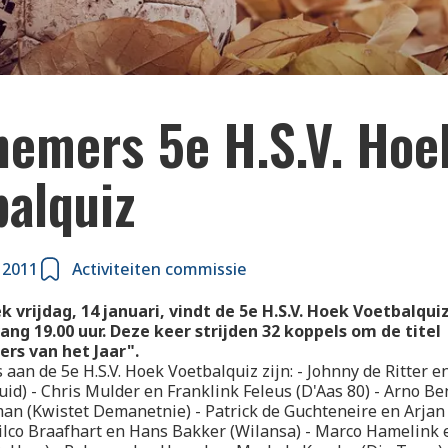
nemers 5e H.S.V. Hoe
balquiz
 2011
Activiteiten commissie
 vrijdag, 14 januari, vindt de 5e H.S.V. Hoek Voetbalquiz
ang 19.00 uur. Deze keer strijden 32 koppels om de titel
rs van het Jaar".
aan de 5e H.S.V. Hoek Voetbalquiz zijn: - Johnny de Ritter e
id) - Chris Mulder en Franklink Feleus (D'Aas 80) - Arno B
an (Kwistet Demanetnie) - Patrick de Guchteneire en Arjan
ilco Braafhart en Hans Bakker (Wilansa) - Marco Hamelink e