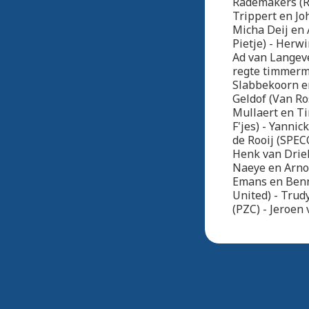
Rademakers (R
Trippert en Jo
Micha Deij en 
Pietje) - Herw
Ad van Langev
regte timmerma
Slabbekoorn en
Geldof (Van Ro
Mullaert en Ti
F'jes) - Yanni
de Rooij (SPEC
Henk van Driel
Naeye en Arnol
Emans en Benn
United) - Trud
(PZC) - Jeroen