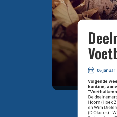
Deel
Voet
06 januari
Volgende week
kantine, aanv
"Voetbalkenne
De deelnemers 
Hoorn (Hoek Zu
en Wim Dielem
(D'Okoros) - W