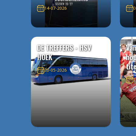
14-07-2026
0
DE TREFFERS - HSV
Van
HOEK
ho
tit
20-05-2026
1