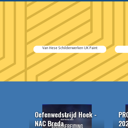
Van Hese Schilderwerken UK Paint
Oefenwedstrijd Hoek -
PR
NAC Breda
20