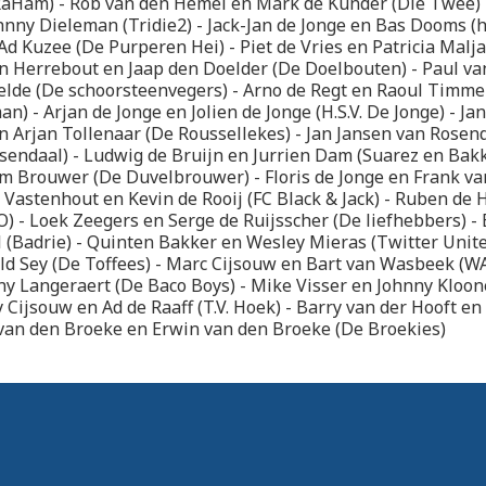
aHam) - Rob van den Hemel en Mark de Kunder (Die Twee) 
hnny Dieleman (Tridie2) - Jack-Jan de Jonge en Bas Dooms (h
Ad Kuzee (De Purperen Hei) - Piet de Vries en Patricia Malj
in Herrebout en Jaap den Doelder (De Doelbouten) - Paul v
elde (De schoorsteenvegers) - Arno de Regt en Raoul Timm
n) - Arjan de Jonge en Jolien de Jonge (H.S.V. De Jonge) - Ja
 Arjan Tollenaar (De Roussellekes) - Jan Jansen van Rosen
sendaal) - Ludwig de Bruijn en Jurrien Dam (Suarez en Bakka
m Brouwer (De Duvelbrouwer) - Floris de Jonge en Frank v
ck Vastenhout en Kevin de Rooij (FC Black & Jack) - Ruben de
O) - Loek Zeegers en Serge de Ruijsscher (De liefhebbers) - 
 (Badrie) - Quinten Bakker en Wesley Mieras (Twitter Unite
d Sey (De Toffees) - Marc Cijsouw en Bart van Wasbeek (WA!
y Langeraert (De Baco Boys) - Mike Visser en Johnny Kloon
y Cijsouw en Ad de Raaff (T.V. Hoek) - Barry van der Hooft e
 van den Broeke en Erwin van den Broeke (De Broekies)