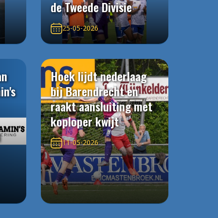
de Tweede Divisie
25-05-2026
an
Hoek lijdt nederlaag
in's
bij Barendrecht en
raakt aansluiting met
koploper kwijt
n
11-05-2026