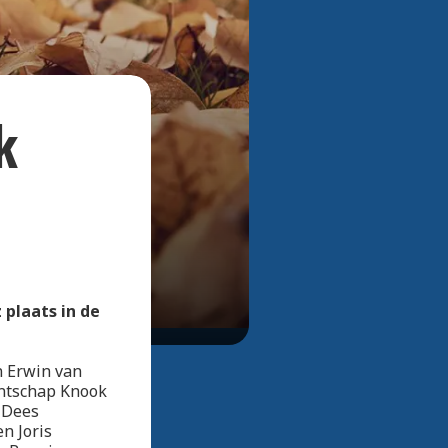
Bekijk alle foto's
k
 plaats in de
n Erwin van
entschap Knook
 Dees
n Joris