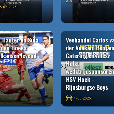
5-07-2026
 Hauter en Sula
Veehandel Carlos v
uden Hoeks
der Veeken, Benjam
elkansen levend
Catering en Allesz
Hulst
8-05-2026
wedstrijdsponsore
HSV Hoek -
Rijnsburgse Boys
11-05-2026