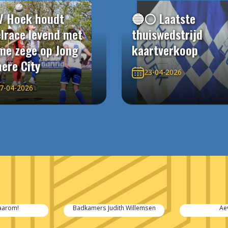
V Hoek houdt
🔵⚪️ Laatste
elrace levend met
thuiswedstrijd
me zege op Jong
kaartverkoop
ere City
23-04-2026
7-04-2026
aarom!
Badkamers Judith Willemsen
Ae