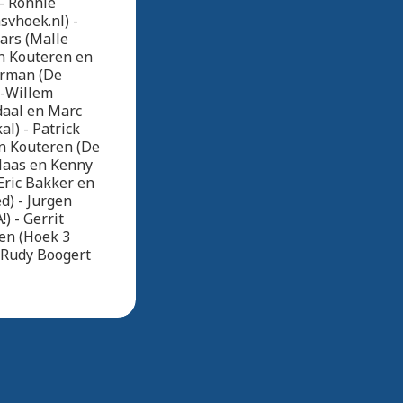
- Ronnie
svhoek.nl) -
aars (Malle
an Kouteren en
erman (De
n-Willem
daal en Marc
l) - Patrick
an Kouteren (De
 Haas en Kenny
Eric Bakker en
d) - Jurgen
) - Gerrit
en (Hoek 3
n Rudy Boogert