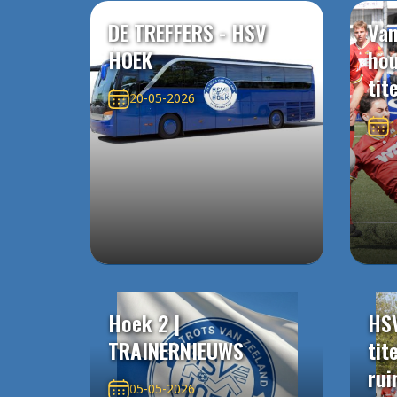
DE TREFFERS - HSV
Van
HOEK
ho
tit
20-05-2026
1
Hoek 2 |
HS
TRAINERNIEUWS
tit
rui
05-05-2026