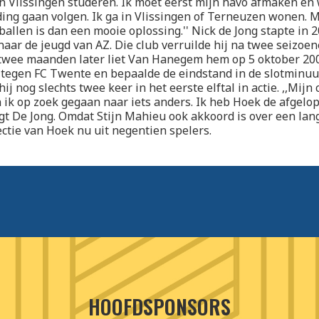
in Vlissingen studeren. Ik moet eerst mijn havo afmaken en
ing gaan volgen. Ik ga in Vlissingen of Terneuzen wonen. 
ballen is dan een mooie oplossing.'' Nick de Jong stapte in 
aar de jeugd van AZ. Die club verruilde hij na twee seizoen
 twee maanden later liet Van Hanegem hem op 5 oktober 20
n tegen FC Twente en bepaalde de eindstand in de slotminuut
 nog slechts twee keer in het eerste elftal in actie. ,,Mijn c
ik op zoek gegaan naar iets anders. Ik heb Hoek de afgelo
zegt De Jong. Omdat Stijn Mahieu ook akkoord is over een lang
ectie van Hoek nu uit negentien spelers.
HOOFDSPONSORS