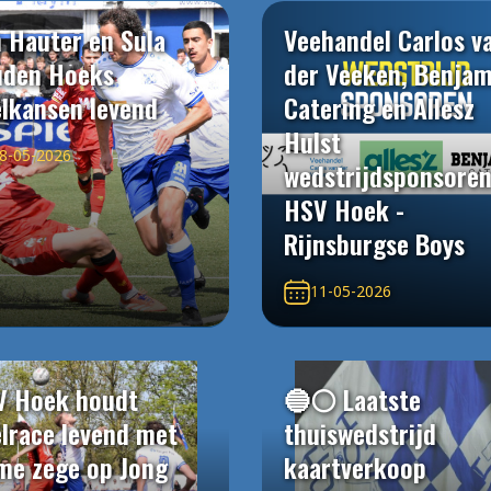
 Hauter en Sula
Veehandel Carlos v
uden Hoeks
der Veeken, Benjam
elkansen levend
Catering en Allesz
Hulst
8-05-2026
wedstrijdsponsore
HSV Hoek -
Rijnsburgse Boys
11-05-2026
V Hoek houdt
🔵⚪️ Laatste
elrace levend met
thuiswedstrijd
me zege op Jong
kaartverkoop