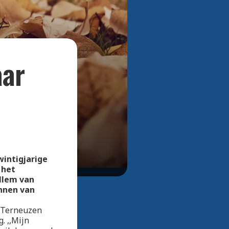
Bekijk alle foto's
aar
wintigjarige
 het
llem van
nnen van
t Terneuzen
g. ,,Mijn