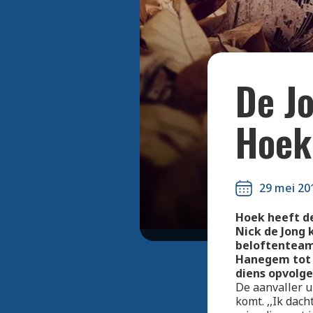
De J
Hoek
29 mei 20
Hoek heeft de
Nick de Jong 
beloftenteam
Hanegem tot 
diens opvolge
De aanvaller u
komt. ,,Ik dach