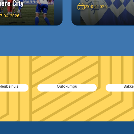
ere City
23-04-2026
7-04-2026
 Meubelhuis
Outokumpu
Bakke