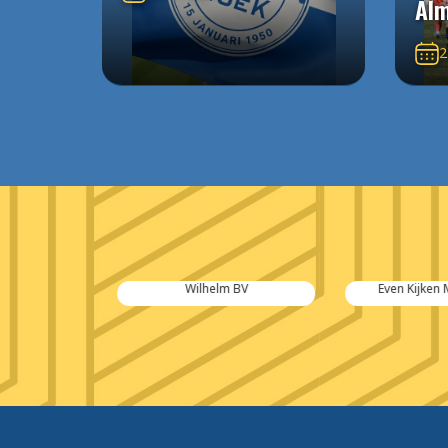
Alm
2
otions
Wilhelm BV
Even Kijken