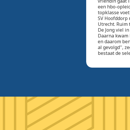
vriendin gaat 
een hbo-opleid
topklasse voet
SV Hoofddorp n
Utrecht. Ruim
De Jong viel i
Daarna kwam hij
en daarom ben 
al gevolgd'', 
bestaat de sel