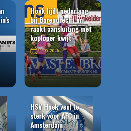
an
Hoek lijdt nederlaag
in's
bij Barendrecht en
raakt aansluiting met
koploper kwijt
n
11-05-2026
HSV Hoek veel te
sterk voor AFC in
Amsterdam