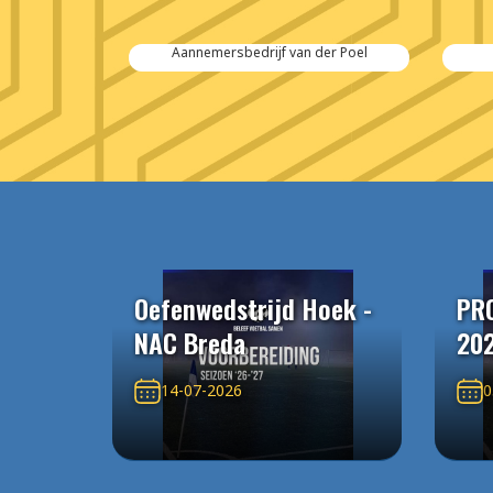
 Salvage
Aannemersbedrijf van der Poel
Oefenwedstrijd Hoek -
PR
NAC Breda
20
14-07-2026
0