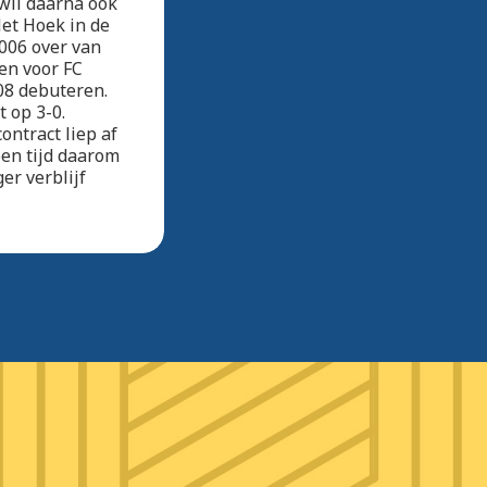
 wil daarna ook
Met Hoek in de
2006 over van
en voor FC
08 debuteren.
 op 3-0.
ontract liep af
pen tijd daarom
er verblijf