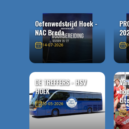
Oefenwedstrijd Hoek -
PR
NAC Breda
20
14-07-2026
0
DE TREFFERS - HSV
Van
HOEK
ho
tit
20-05-2026
1