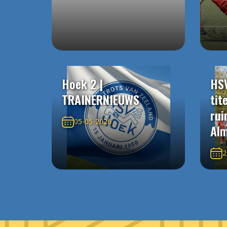
Hoek 2 |
HS
TRAINERNIEUWS
tit
rui
05-05-2026
Alm
2