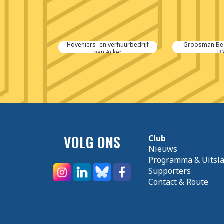
ump
Hoveniers- en verhuurbedrijf
Groosman Bed
van Acker
B.
VOLG ONS
Club
Nieuws
Programma & Uitsl
Supporters
Contact & Route