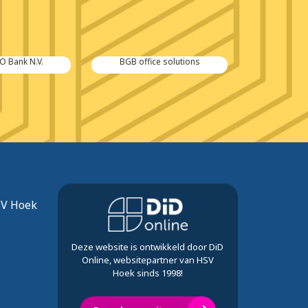
 Bank N.V.
BGB office solutions
De Hoo
SV Hoek
Deze website is ontwikkeld door DiD
Online, websitepartner van HSV
Hoek sinds 1998!