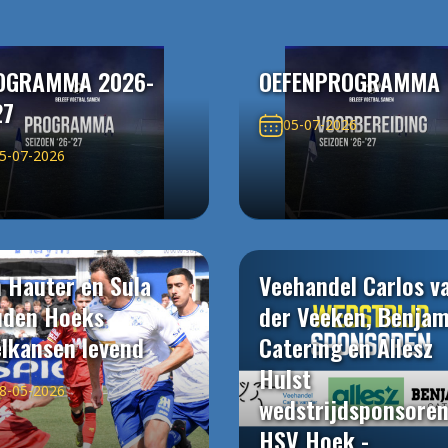
OGRAMMA 2026-
OEFENPROGRAMMA
27
05-07-2026
5-07-2026
 Hauter en Sula
Veehandel Carlos v
uden Hoeks
der Veeken, Benjam
elkansen levend
Catering en Allesz
Hulst
8-05-2026
wedstrijdsponsore
HSV Hoek -