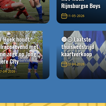
Rijnsburgse Boys
11-05-2026
V Hoek houdt
🔵⚪️ Laatste
elrace levend met
thuiswedstrijd
me zege op Jong
kaartverkoop
ere City
23-04-2026
7-04-2026