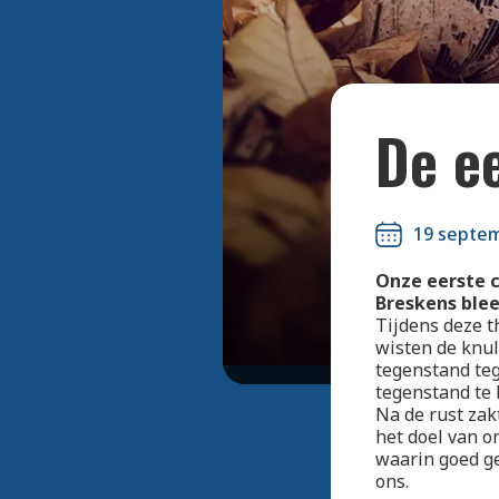
De e
19 septe
Onze eerste c
Breskens blee
Tijdens deze t
wisten de knu
tegenstand teg
tegenstand te 
Na de rust zak
het doel van o
waarin goed g
ons.