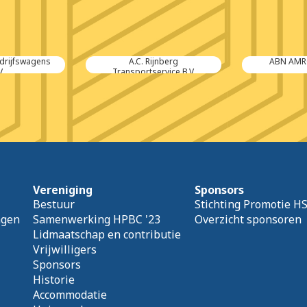
rijfswagens
A.C. Rijnberg
ABN AMRO
V.
Transportservice B.V.
Vereniging
Sponsors
Bestuur
Stichting Promotie H
agen
Samenwerking HPBC '23
Overzicht sponsoren
Lidmaatschap en contributie
Vrijwilligers
Sponsors
Historie
Accommodatie