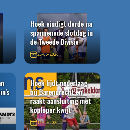
Hoek eindigt derde na
spannenede slotdag in
de Tweede Divisie
25-05-2026
an
Hoek lijdt nederlaag
in's
bij Barendrecht en
raakt aansluiting met
koploper kwijt
n
11-05-2026