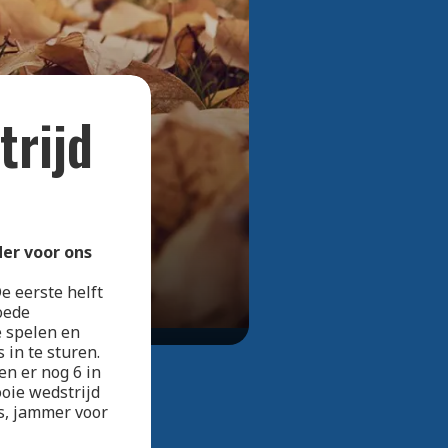
Bekijk alle foto's
trijd
er voor ons
e eerste helft
oede
e spelen en
in te sturen.
en er nog 6 in
ooie wedstrijd
s, jammer voor