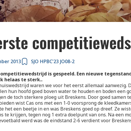
erste competitieweds
mber 2013
SJO HPBC'23 JO08-2
ompetitiewedstrijd is gespeeld. Een nieuwe tegenstand
k helaas te sterk..
huiswedstrijd waren we voor het eerst allemaal aanwezig. D
llen hun hoofd goed boven water te houden en boden een g
en de toch sterkere ploeg uit Breskens. Door goed samen t
bieden wist Cas ons met een 1-0 voorsprong de kleedkamers 
te het een beetje in en was Breskens goed op dreef. Ze wist
ns te krijgen, tegen nog 1 extra doelpunt van ons. Na een m
evoetbald werd was de eindstand 2-6 verdient voor Bresken