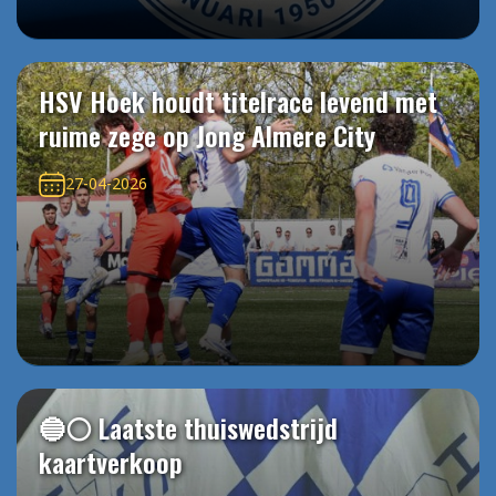
HSV Hoek houdt titelrace levend met
ruime zege op Jong Almere City
27-04-2026
🔵⚪️ Laatste thuiswedstrijd
kaartverkoop