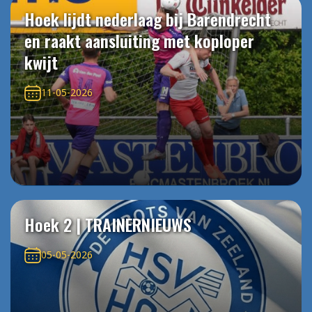
Hoek lijdt nederlaag bij Barendrecht
en raakt aansluiting met koploper
kwijt
11-05-2026
Hoek 2 | TRAINERNIEUWS
05-05-2026