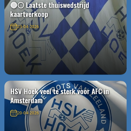
🔵⚪️ Laatste thuiswedstrijd
kaartverkoop
23-04-2026
HSV Hoek veel te sterk voor AFC in
Amsterdam
20-04-2026