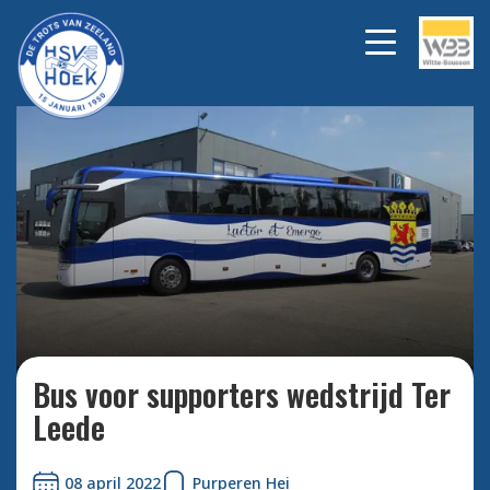
Bekijk alle foto's
Bus voor supporters wedstrijd Ter
Leede
08 april 2022
Purperen Hei