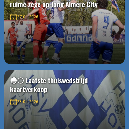
ruime zege op Jong Almere City
27-04-2026
🔵⚪️ Laatste thuiswedstrijd
kaartverkoop
23-04-2026