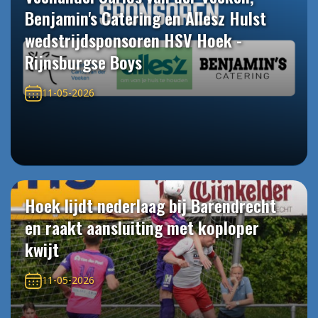
Benjamin's Catering en Allesz Hulst
wedstrijdsponsoren HSV Hoek -
Rijnsburgse Boys
11-05-2026
Hoek lijdt nederlaag bij Barendrecht
en raakt aansluiting met koploper
kwijt
11-05-2026