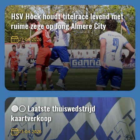
HSV Hoek houdt titelrace levend met
ruime zege op Jong Almere City
27-04-2026
🔵⚪️ Laatste thuiswedstrijd
kaartverkoop
23-04-2026