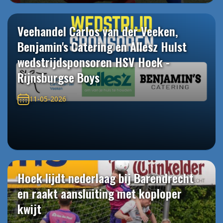
Veehandel Carlos van der Veeken,
Benjamin's Catering en Allesz Hulst
wedstrijdsponsoren HSV Hoek -
Rijnsburgse Boys
11-05-2026
Hoek lijdt nederlaag bij Barendrecht
en raakt aansluiting met koploper
kwijt