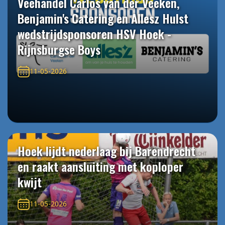
Veehandel Carlos van der Veeken,
Benjamin's Catering en Allesz Hulst
wedstrijdsponsoren HSV Hoek -
Rijnsburgse Boys
11-05-2026
Hoek lijdt nederlaag bij Barendrecht
en raakt aansluiting met koploper
kwijt
11-05-2026