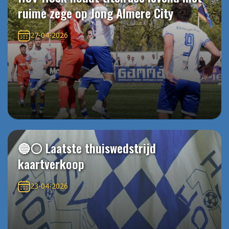
ruime zege op Jong Almere City
27-04-2026
🔵⚪️ Laatste thuiswedstrijd
kaartverkoop
23-04-2026