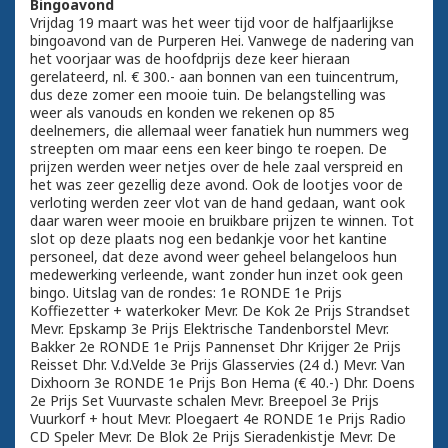
Bingoavond
Vrijdag 19 maart was het weer tijd voor de halfjaarlijkse
bingoavond van de Purperen Hei. Vanwege de nadering van
het voorjaar was de hoofdprijs deze keer hieraan
gerelateerd, nl. € 300.- aan bonnen van een tuincentrum,
dus deze zomer een mooie tuin. De belangstelling was
weer als vanouds en konden we rekenen op 85
deelnemers, die allemaal weer fanatiek hun nummers weg
streepten om maar eens een keer bingo te roepen. De
prijzen werden weer netjes over de hele zaal verspreid en
het was zeer gezellig deze avond. Ook de lootjes voor de
verloting werden zeer vlot van de hand gedaan, want ook
daar waren weer mooie en bruikbare prijzen te winnen. Tot
slot op deze plaats nog een bedankje voor het kantine
personeel, dat deze avond weer geheel belangeloos hun
medewerking verleende, want zonder hun inzet ook geen
bingo. Uitslag van de rondes: 1e RONDE 1e Prijs
Koffiezetter + waterkoker Mevr. De Kok 2e Prijs Strandset
Mevr. Epskamp 3e Prijs Elektrische Tandenborstel Mevr.
Bakker 2e RONDE 1e Prijs Pannenset Dhr Krijger 2e Prijs
Reisset Dhr. V.d.Velde 3e Prijs Glasservies (24 d.) Mevr. Van
Dixhoorn 3e RONDE 1e Prijs Bon Hema (€ 40.-) Dhr. Doens
2e Prijs Set Vuurvaste schalen Mevr. Breepoel 3e Prijs
Vuurkorf + hout Mevr. Ploegaert 4e RONDE 1e Prijs Radio
CD Speler Mevr. De Blok 2e Prijs Sieradenkistje Mevr. De