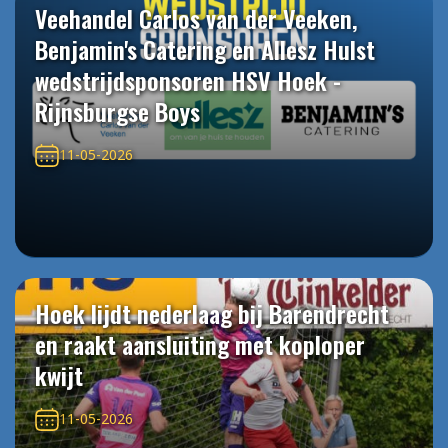
Veehandel Carlos van der Veeken,
Benjamin's Catering en Allesz Hulst
wedstrijdsponsoren HSV Hoek -
Rijnsburgse Boys
11-05-2026
Hoek lijdt nederlaag bij Barendrecht
en raakt aansluiting met koploper
kwijt
11-05-2026