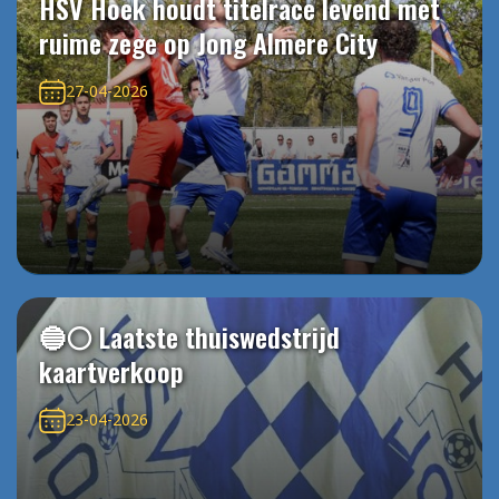
HSV Hoek houdt titelrace levend met
ruime zege op Jong Almere City
27-04-2026
🔵⚪️ Laatste thuiswedstrijd
kaartverkoop
23-04-2026