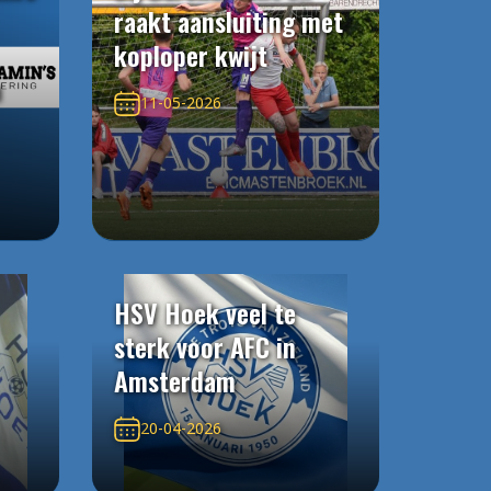
raakt aansluiting met
koploper kwijt
n
11-05-2026
HSV Hoek veel te
sterk voor AFC in
Amsterdam
20-04-2026