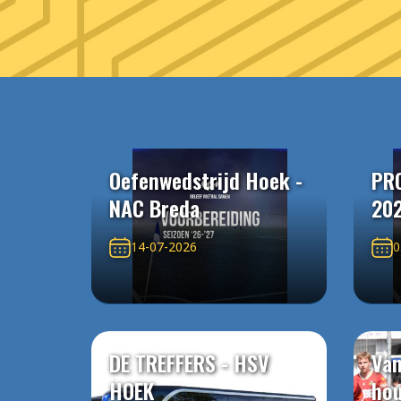
Oefenwedstrijd Hoek -
PR
NAC Breda
20
14-07-2026
0
DE TREFFERS - HSV
Van
HOEK
ho