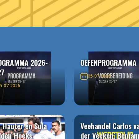
OGRAMMA 2026-
OEFENPROGRAMMA
27
05-07-2026
5-07-2026
 Hauter en Sula
Veehandel Carlos v
uden Hoeks
der Veeken, Benjam