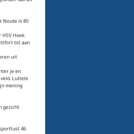
. Noute is 80
ar HSV Hoek.
tsfort tot aan
eren uit
hter je en
veld. Luttele
ijn mening
n gezicht
portlust 46.