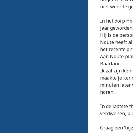
niet weer te ge
In het dorp H
jaar geworden
Hij is de pers
Noute heeft al
het recente on
Aan Noute plak
Baarland.
Ik zal zijn ke
maakte je kenn
minuten later 
horen.
In de laatste 
verdwenen, pl
Graag een ‘bij