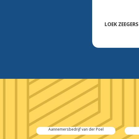
LOEK ZEEGERS
 Salvage
Aannemersbedrijf van der Poel