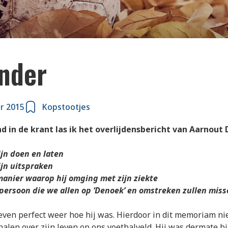
onder
r 2015
Kopstootjes
d in de krant las ik het overlijdensbericht van Aarnout
ijn doen en laten
zijn uitspraken
manier waarop hij omging met zijn ziekte
persoon die we allen op ‘Denoek’ en omstreken zullen mis
ven perfect weer hoe hij was. Hierdoor in dit memoriam ni
halen over zijn leven op ons voetbalveld. Hij was dermate bi