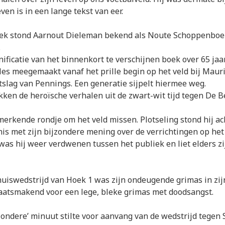
ven is in een lange tekst van eer.
oek stond Aarnout Dieleman bekend als Noute Schoppenboer
.
onificatie van het binnenkort te verschijnen boek over 65 ja
les meegemaakt vanaf het prille begin op het veld bij Mauri
tslag van Pennings. Een generatie sijpelt hiermee weg.
ken de heroïsche verhalen uit de zwart-wit tijd tegen De B
nmerkende rondje om het veld missen. Plotseling stond hij ac
is met zijn bijzondere mening over de verrichtingen op het 
was hij weer verdwenen tussen het publiek en liet elders z
thuiswedstrijd van Hoek 1 was zijn ondeugende grimas in zij
aatsmakend voor een lege, bleke grimas met doodsangst.
zondere’ minuut stilte voor aanvang van de wedstrijd tegen S