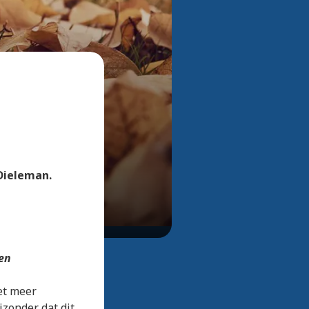
Bekijk alle foto's
 Dieleman.
sen
et meer
jzonder dat dit