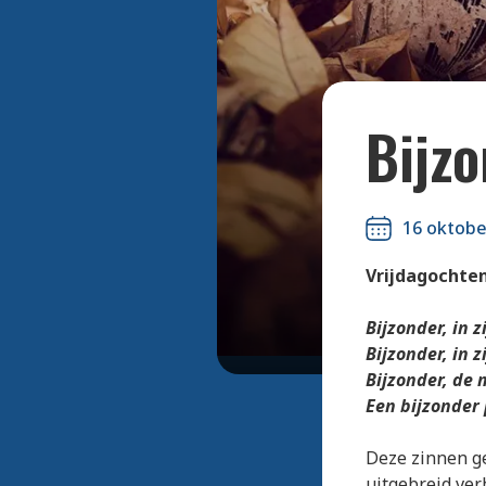
Bijz
16 oktobe
Vrijdagochten
Bijzonder, in z
Bijzonder, in 
Bijzonder, de 
Een bijzonder 
Deze zinnen ge
uitgebreid ver