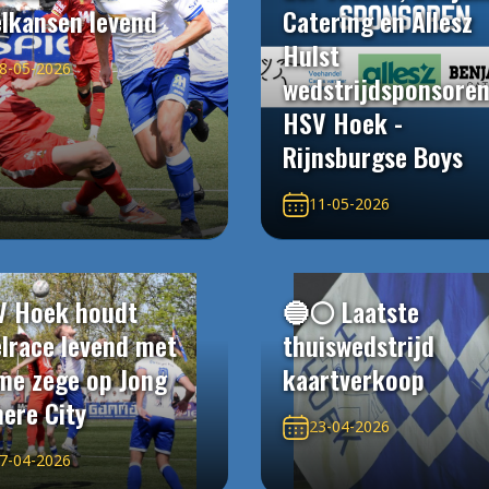
elkansen levend
Catering en Allesz
Hulst
8-05-2026
wedstrijdsponsore
HSV Hoek -
Rijnsburgse Boys
11-05-2026
V Hoek houdt
🔵⚪️ Laatste
elrace levend met
thuiswedstrijd
me zege op Jong
kaartverkoop
ere City
23-04-2026
7-04-2026