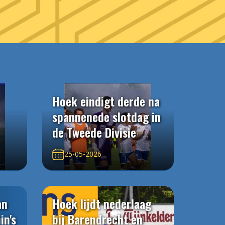
Hoek eindigt derde na
spannenede slotdag in
de Tweede Divisie
25-05-2026
an
Hoek lijdt nederlaag
in's
bij Barendrecht en