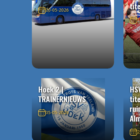
tit
20-05-2026
1
Hoek 2 |
HS
TRAINERNIEUWS
tit
rui
05-05-2026
Alm
2