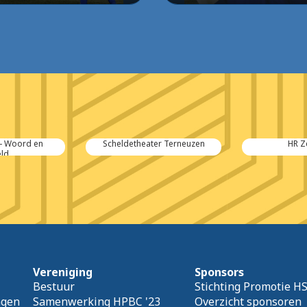
 - Woord en
Scheldetheater Terneuzen
HR Z
ld
Vereniging
Sponsors
Bestuur
Stichting Promotie H
agen
Samenwerking HPBC '23
Overzicht sponsoren