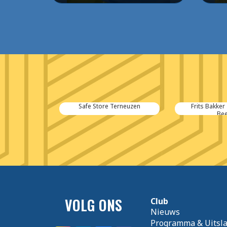
Safe Store Terneuzen
Frits Bakker
Bee
VOLG ONS
Club
Nieuws
Programma & Uitsl