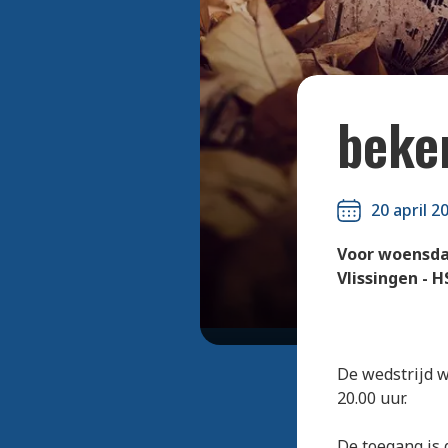
beke
20 april 2
Voor woensdag 
Vlissingen - 
De wedstrijd w
20.00 uur.
De toegang is 