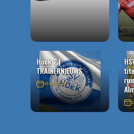
Hoek 2 |
HS
TRAINERNIEUWS
tit
rui
05-05-2026
Alm
2