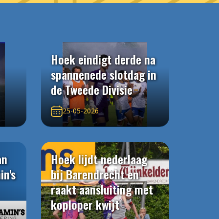
Hoek eindigt derde na
spannenede slotdag in
de Tweede Divisie
25-05-2026
an
Hoek lijdt nederlaag
in's
bij Barendrecht en
raakt aansluiting met
koploper kwijt