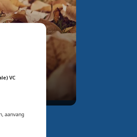
Bekijk alle foto's
ale) VC
en, aanvang