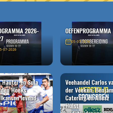
OGRAMMA 2026-
OEFENPROGRAMMA
27
05-07-2026
5-07-2026
 Hauter en Sula
Veehandel Carlos v
uden Hoeks
der Veeken, Benjam
elkansen levend
Catering en Allesz
Hulst
8-05-2026