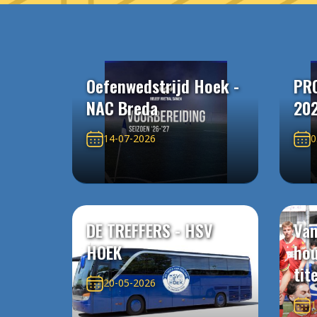
Oefenwedstrijd Hoek -
PR
NAC Breda
20
14-07-2026
0
DE TREFFERS - HSV
Van
HOEK
ho
tit
20-05-2026
1