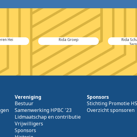
Groep
Rida Schadeherstel
TMS Indust
Terneuzen
Vereniging
Sponsors
Bestuur
Stichting Promotie H
agen
Samenwerking HPBC '23
Overzicht sponsoren
Lidmaatschap en contributie
Vrijwilligers
Sponsors