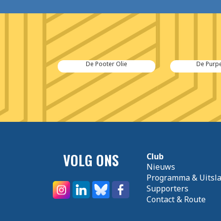
 Olie
De Purperen Hei
Rida 
VOLG ONS
Club
Nieuws
Programma & Uitsl
Supporters
Contact & Route