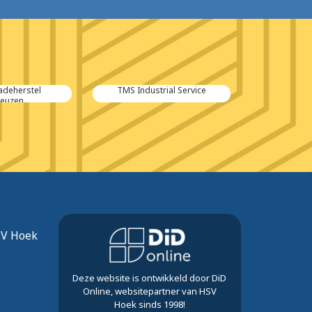
rial Service
Tweewieler De Boer
Van Acker
Verh
SV Hoek
Deze website is ontwikkeld door DiD
Online, websitepartner van HSV
Hoek sinds 1998!