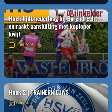
Hoek lijdt nederlaag bij Barendrecht
en raakt aansluiting met koploper
kwijt
11-05-2026
Hoek 2 | TRAINERNIEUWS
05-05-2026