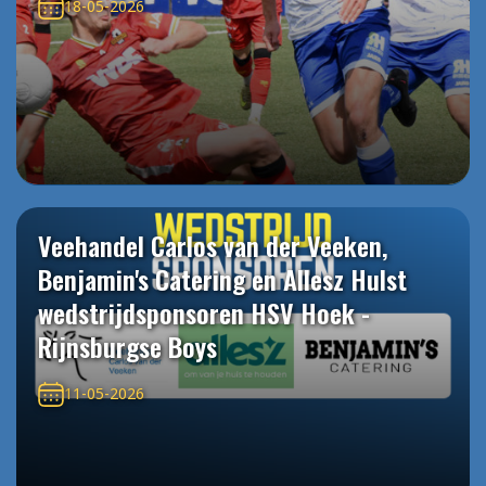
18-05-2026
Veehandel Carlos van der Veeken,
Benjamin's Catering en Allesz Hulst
wedstrijdsponsoren HSV Hoek -
Rijnsburgse Boys
11-05-2026