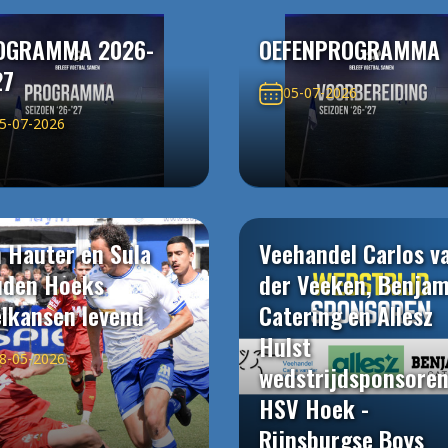
OGRAMMA 2026-
OEFENPROGRAMMA
27
05-07-2026
5-07-2026
 Hauter en Sula
Veehandel Carlos v
uden Hoeks
der Veeken, Benjam
elkansen levend
Catering en Allesz
Hulst
8-05-2026
wedstrijdsponsore
HSV Hoek -
Rijnsburgse Boys