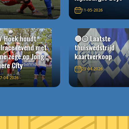
11-05-2026
V Hoek houdt
🔵⚪️ Laatste
elrace levend met
thuiswedstrijd
me zege op Jong
kaartverkoop
ere City
23-04-2026
7-04-2026