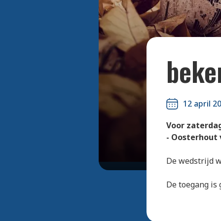
beker
12 april 2
Voor zaterdag
- Oosterhout 
De wedstrijd w
De toegang is 