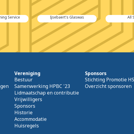
s Glaswas
All Safety
Zeeuwse Ve
Vereniging
Sponsors
Bestuur
Stichting Promotie H
agen
Samenwerking HPBC '23
Overzicht sponsoren
Lidmaatschap en contributie
Vrijwilligers
Sponsors
Historie
Accommodatie
Huisregels