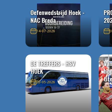
Oefenwedstrijd Hoek -
PR
NAC Breda
20
14-07-2026
0
DE TREFFERS - HSV
Van
HOEK
ho
tit
20-05-2026
1