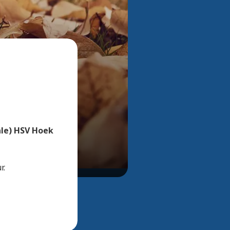
Bekijk alle foto's
nale) HSV Hoek
r.