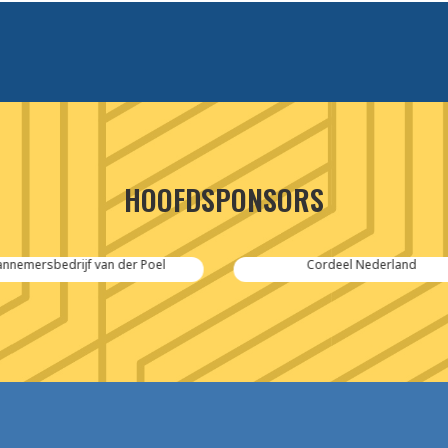
HOOFDSPONSORS
Cordeel Nederland
SPIE-Controlec Engineering