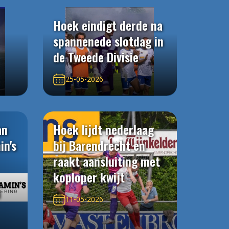
Hoek eindigt derde na
spannenede slotdag in
de Tweede Divisie
25-05-2026
an
Hoek lijdt nederlaag
in's
bij Barendrecht en
raakt aansluiting met
koploper kwijt
n
11-05-2026