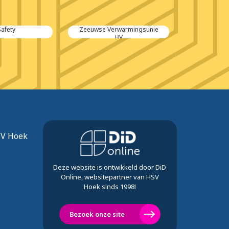
rwarmingsunie
Ingenieursbureau F.Koch BV
Schipper
BV
SV Hoek
Deze website is ontwikkeld door DiD
Online, websitepartner van HSV
Hoek sinds 1998!
Bezoek onze site