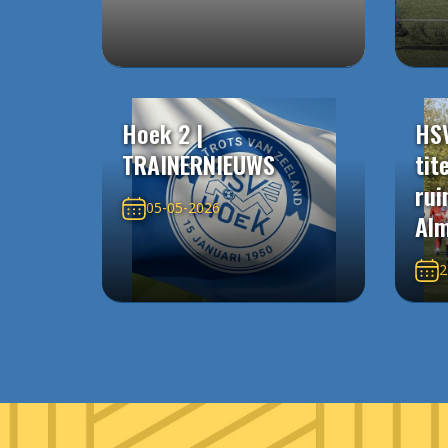
Hoek 2 |
HS
TRAINERNIEUWS
tit
rui
05-05-2026
Alm
2