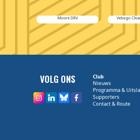
DRV
Vebego Cleaning Service
Ijsebaert'
VOLG ONS
Club
Nieuws
Programma & Uitsl
Supporters
Contact & Route