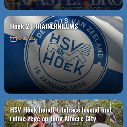
Hoek 2 | TRAINERNIEUWS
05-05-2026
HSV Hoek houdt titelrace levend met
ruime zege op Jong Almere City