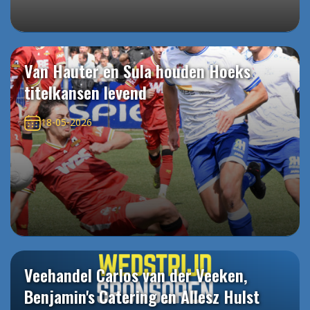
Van Hauter en Sula houden Hoeks
titelkansen levend
18-05-2026
Veehandel Carlos van der Veeken,
Benjamin's Catering en Allesz Hulst