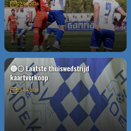
27-04-2026
🔵⚪️ Laatste thuiswedstrijd
kaartverkoop
23-04-2026