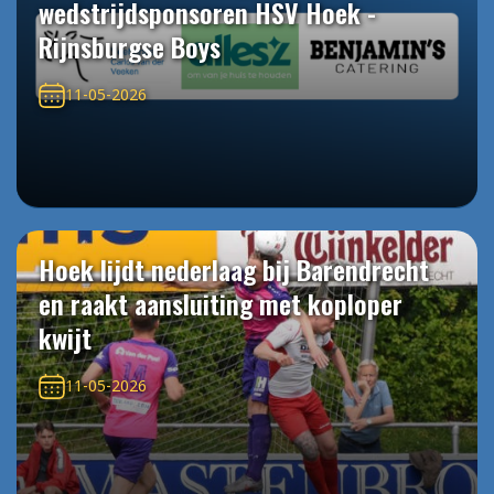
wedstrijdsponsoren HSV Hoek -
Rijnsburgse Boys
11-05-2026
Hoek lijdt nederlaag bij Barendrecht
en raakt aansluiting met koploper
kwijt
11-05-2026