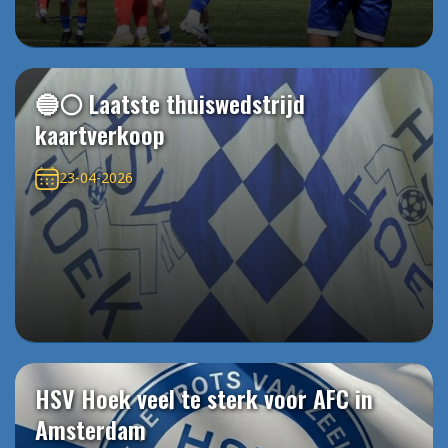
🔵⚪️ Laatste thuiswedstrijd
kaartverkoop
23-04-2026
HSV Hoek veel te sterk voor AFC in
Amsterdam