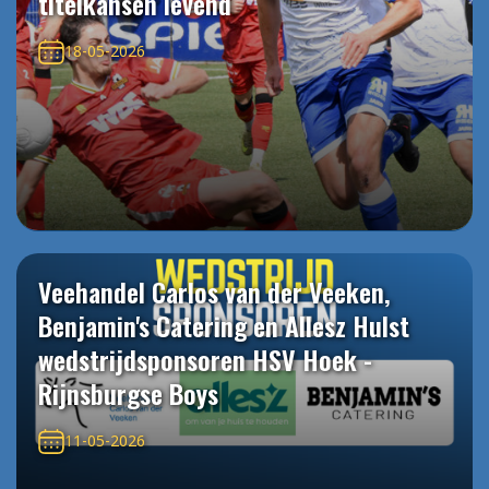
titelkansen levend
18-05-2026
Veehandel Carlos van der Veeken,
Benjamin's Catering en Allesz Hulst
wedstrijdsponsoren HSV Hoek -
Rijnsburgse Boys
11-05-2026