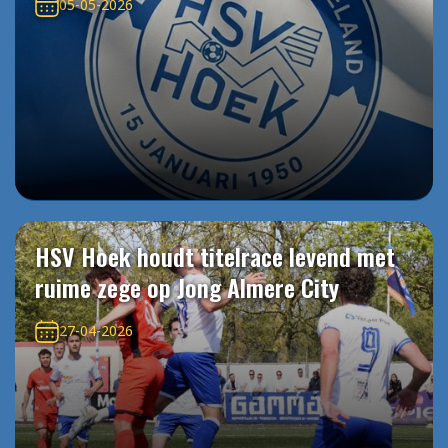
05-05-2026
HSV Hoek houdt titelrace levend met
ruime zege op Jong Almere City
27-04-2026