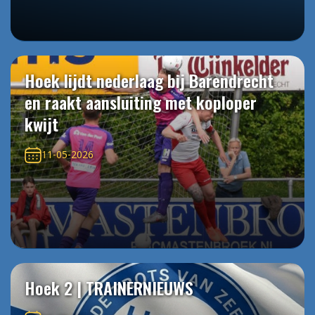
Hoek lijdt nederlaag bij Barendrecht
en raakt aansluiting met koploper
kwijt
11-05-2026
Hoek 2 | TRAINERNIEUWS