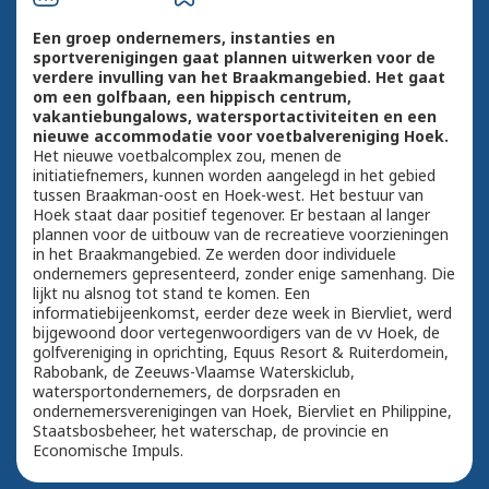
Een groep ondernemers, instanties en
sportverenigingen gaat plannen uitwerken voor de
verdere invulling van het Braakmangebied. Het gaat
om een golfbaan, een hippisch centrum,
vakantiebungalows, watersportactiviteiten en een
nieuwe accommodatie voor voetbalvereniging Hoek.
Het nieuwe voetbalcomplex zou, menen de
initiatiefnemers, kunnen worden aangelegd in het gebied
tussen Braakman-oost en Hoek-west. Het bestuur van
Hoek staat daar positief tegenover. Er bestaan al langer
plannen voor de uitbouw van de recreatieve voorzieningen
in het Braakmangebied. Ze werden door individuele
ondernemers gepresenteerd, zonder enige samenhang. Die
lijkt nu alsnog tot stand te komen. Een
informatiebijeenkomst, eerder deze week in Biervliet, werd
bijgewoond door vertegenwoordigers van de vv Hoek, de
golfvereniging in oprichting, Equus Resort & Ruiterdomein,
Rabobank, de Zeeuws-Vlaamse Waterskiclub,
watersportondernemers, de dorpsraden en
ondernemersverenigingen van Hoek, Biervliet en Philippine,
Staatsbosbeheer, het waterschap, de provincie en
Economische Impuls.