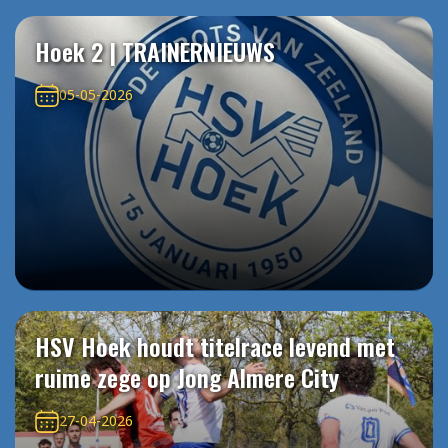
Hoek 2 | TRAINERNIEUWS
05-05-2026
HSV Hoek houdt titelrace levend met
ruime zege op Jong Almere City
27-04-2026