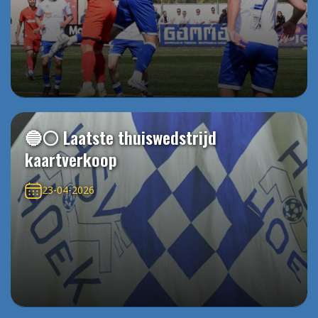
🔵⚪️ Laatste thuiswedstrijd
kaartverkoop
23-04-2026