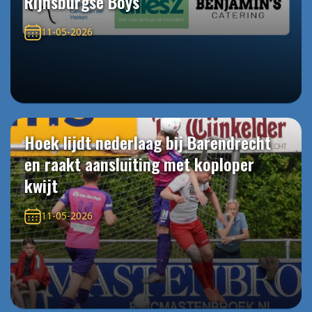
Rijnsburgse Boys
11-05-2026
Hoek lijdt nederlaag bij Barendrecht
en raakt aansluiting met koploper
kwijt
11-05-2026