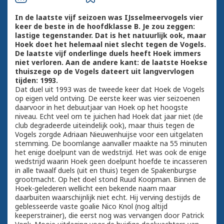
In de laatste vijf seizoen was IJsselmeervogels vier
keer de beste in de hoofdklasse B. Je zou zeggen:
lastige tegenstander. Dat is het natuurlijk ook, maar
Hoek doet het helemaal niet slecht tegen de Vogels.
De laatste vijf onderlinge duels heeft Hoek immers
niet verloren. Aan de andere kant: de laatste Hoekse
thuiszege op de Vogels dateert uit langvervlogen
tijden: 1993.
Dat duel uit 1993 was de tweede keer dat Hoek de Vogels
op eigen veld ontving. De eerste keer was vier seizoenen
daarvoor in het debuutjaar van Hoek op het hoogste
niveau. Echt veel om te juichen had Hoek dat jaar niet (de
club degradeerde uiteindelijk ook), maar thuis tegen de
Vogels zorgde Adriaan Nieuwenhuijse voor een uitgelaten
stemming. De boomlange aanvaller maakte na 55 minuten
het enige doelpunt van de wedstrijd. Het was ook de enige
wedstrijd waarin Hoek geen doelpunt hoefde te incasseren
in alle twaalf duels (uit en thuis) tegen de Spakenburgse
grootmacht. Op het doel stond Ruud Koopman. Binnen de
Hoek-gelederen wellicht een bekende naam maar
daarbuiten waarschijnlijk niet echt. Hij verving destijds de
geblesseerde vaste goalie Nico Knol (nog altijd
keeperstrainer), die eerst nog was vervangen door Patrick