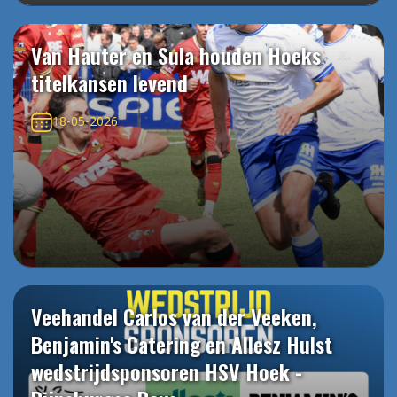
Van Hauter en Sula houden Hoeks
titelkansen levend
18-05-2026
Veehandel Carlos van der Veeken,
Benjamin's Catering en Allesz Hulst
wedstrijdsponsoren HSV Hoek -