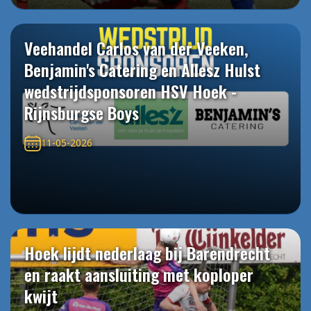
Veehandel Carlos van der Veeken,
Benjamin's Catering en Allesz Hulst
wedstrijdsponsoren HSV Hoek -
Rijnsburgse Boys
11-05-2026
Hoek lijdt nederlaag bij Barendrecht
en raakt aansluiting met koploper
kwijt