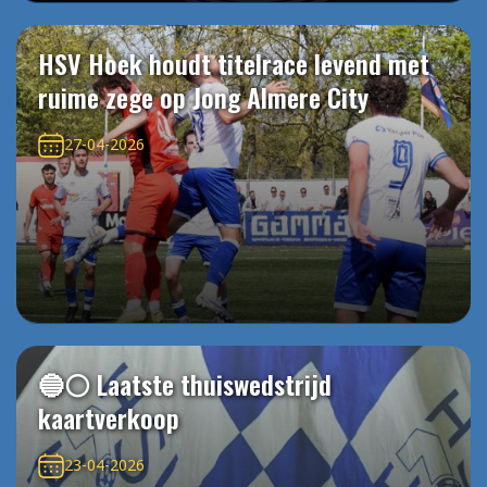
HSV Hoek houdt titelrace levend met
ruime zege op Jong Almere City
27-04-2026
🔵⚪️ Laatste thuiswedstrijd
kaartverkoop
23-04-2026