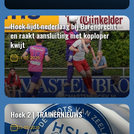
Hoek lijdt nederlaag bij Barendrecht
en raakt aansluiting met koploper
kwijt
11-05-2026
Hoek 2 | TRAINERNIEUWS
05-05-2026