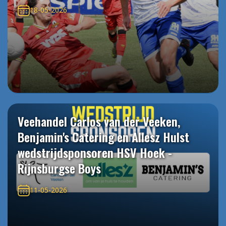
18-05-2026
Veehandel Carlos van der Veeken,
Benjamin's Catering en Allesz Hulst
wedstrijdsponsoren HSV Hoek -
Rijnsburgse Boys
11-05-2026