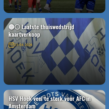
🔵⚪️ Laatste thuiswedstrijd
kaartverkoop
23-04-2026
HSV Hoek veel te sterk voor AFC in
Amsterdam