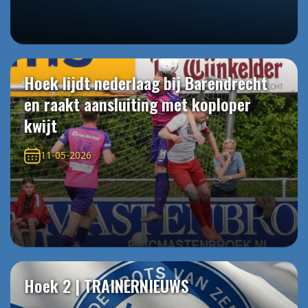
Hoek lijdt nederlaag bij Barendrecht
en raakt aansluiting met koploper
kwijt
11-05-2026
Hoek 2 | TRAINERNIEUWS