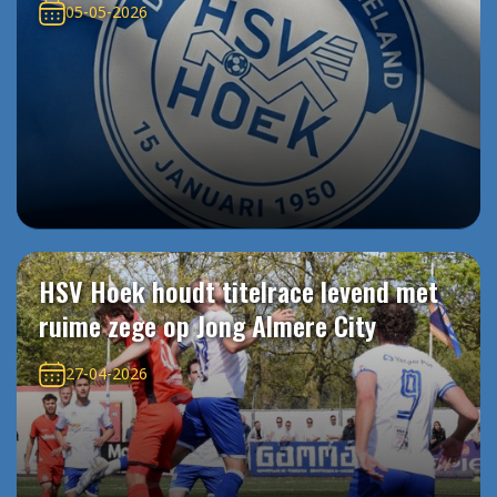
05-05-2026
HSV Hoek houdt titelrace levend met
ruime zege op Jong Almere City
27-04-2026