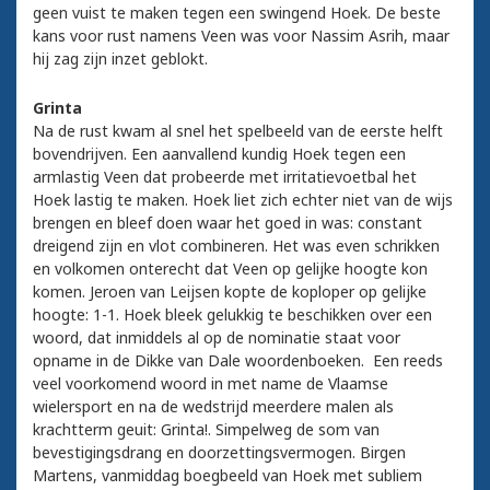
geen vuist te maken tegen een swingend Hoek. De beste
kans voor rust namens Veen was voor Nassim Asrih, maar
hij zag zijn inzet geblokt.
Grinta
Na de rust kwam al snel het spelbeeld van de eerste helft
bovendrijven. Een aanvallend kundig Hoek tegen een
armlastig Veen dat probeerde met irritatievoetbal het
Hoek lastig te maken. Hoek liet zich echter niet van de wijs
brengen en bleef doen waar het goed in was: constant
dreigend zijn en vlot combineren. Het was even schrikken
en volkomen onterecht dat Veen op gelijke hoogte kon
komen. Jeroen van Leijsen kopte de koploper op gelijke
hoogte: 1-1. Hoek bleek gelukkig te beschikken over een
woord, dat inmiddels al op de nominatie staat voor
opname in de Dikke van Dale woordenboeken. Een reeds
veel voorkomend woord in met name de Vlaamse
wielersport en na de wedstrijd meerdere malen als
krachtterm geuit: Grinta!. Simpelweg de som van
bevestigingsdrang en doorzettingsvermogen. Birgen
Martens, vanmiddag boegbeeld van Hoek met subliem