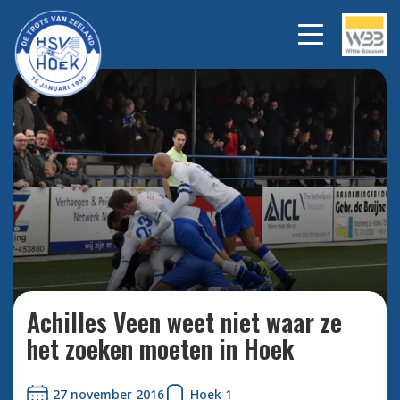
Een mooie teamprestatie,
Bekijk
alle
winnen van de koploper.
foto's
Achilles Veen weet niet waar ze
het zoeken moeten in Hoek
27 november 2016
Hoek 1