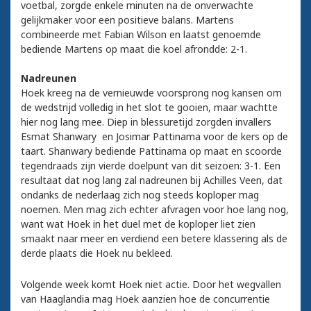
voetbal, zorgde enkele minuten na de onverwachte
gelijkmaker voor een positieve balans. Martens
combineerde met Fabian Wilson en laatst genoemde
bediende Martens op maat die koel afrondde: 2-1.
Nadreunen
Hoek kreeg na de vernieuwde voorsprong nog kansen om
de wedstrijd volledig in het slot te gooien, maar wachtte
hier nog lang mee. Diep in blessuretijd zorgden invallers
Esmat Shanwary en Josimar Pattinama voor de kers op de
taart. Shanwary bediende Pattinama op maat en scoorde
tegendraads zijn vierde doelpunt van dit seizoen: 3-1. Een
resultaat dat nog lang zal nadreunen bij Achilles Veen, dat
ondanks de nederlaag zich nog steeds koploper mag
noemen. Men mag zich echter afvragen voor hoe lang nog,
want wat Hoek in het duel met de koploper liet zien
smaakt naar meer en verdiend een betere klassering als de
derde plaats die Hoek nu bekleed.
Volgende week komt Hoek niet actie. Door het wegvallen
van Haaglandia mag Hoek aanzien hoe de concurrentie