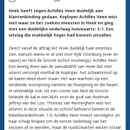
Hoek heeft tegen Achilles Veen duidelijk aan
klantenbinding gedaan. Koploper Achilles Veen wist
niet waar ze het zoeken moesten in Hoek en ging
met een duidelijke nederlaag huiswaarts: 3-1. Een
uitslag die makkelijk hoger had kunnen uitvallen.
Direct vanaf de aftrap liet Hoek duidelijk haar intenties
zien. Kansen waren er al snel voor Kyle Doesburg (over en
naast) en Nick de Groote (schot voorlangs). Achilles Veen
kon weinig doen aan de aanvalsdrift van Hoek dat met
uiterst verzorgd voetbal de koploper het schaamrood op
de kaken deed doen staan. Het was wachten op een
verdiende voorsprong namens de thuisploeg en die kwam
er uiteindelijk ook. Uit een corner van Nick de Groote
belande de bal in een kluts voor de goal van doelman
Jeffrey van der Loo. Thomas van Renterghem was het
attents in deze situatie en schoot beheerst binnen in de
linkerbenedenhoek: 1-0. Achilles Veen moest vervolgens uit
haar schulp kruipen om de eerste nederlaag van het
seizoen af te wenden, maar de rood/zwarten wisten totaal