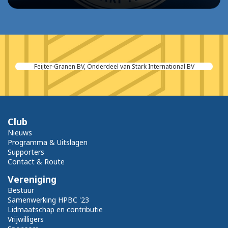
Drankensuper Kolijn
Club
Nieuws
Programma & Uitslagen
Supporters
Contact & Route
Vereniging
Bestuur
Samenwerking HPBC '23
Lidmaatschap en contributie
Vrijwilligers