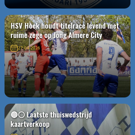
HSV Hoek houdt titelrace levend met
ruime zege op Jong Almere City
27-04-2026
🔵⚪️ Laatste thuiswedstrijd
kaartverkoop