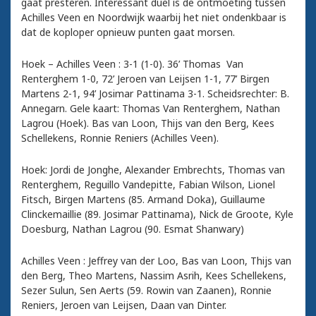
gaat presteren. Interessant duel is de ontmoeting tussen
Achilles Veen en Noordwijk waarbij het niet ondenkbaar is
dat de koploper opnieuw punten gaat morsen.
Hoek – Achilles Veen : 3-1 (1-0). 36’ Thomas Van
Renterghem 1-0, 72’ Jeroen van Leijsen 1-1, 77’ Birgen
Martens 2-1, 94’ Josimar Pattinama 3-1. Scheidsrechter: B.
Annegarn. Gele kaart: Thomas Van Renterghem, Nathan
Lagrou (Hoek). Bas van Loon, Thijs van den Berg, Kees
Schellekens, Ronnie Reniers (Achilles Veen).
Hoek: Jordi de Jonghe, Alexander Embrechts, Thomas van
Renterghem, Reguillo Vandepitte, Fabian Wilson, Lionel
Fitsch, Birgen Martens (85. Armand Doka), Guillaume
Clinckemaillie (89. Josimar Pattinama), Nick de Groote, Kyle
Doesburg, Nathan Lagrou (90. Esmat Shanwary)
Achilles Veen : Jeffrey van der Loo, Bas van Loon, Thijs van
den Berg, Theo Martens, Nassim Asrih, Kees Schellekens,
Sezer Sulun, Sen Aerts (59. Rowin van Zaanen), Ronnie
Reniers, Jeroen van Leijsen, Daan van Dinter.