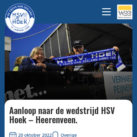
Deze man wist het al vooraf
Bekijk
alle
HSV HOEK TROTS VAN
foto's
ZEELAND. BEDANKT voor een
historische avond.
Aanloop naar de wedstrijd HSV
Hoek – Heerenveen.
20 oktober 2022
Overige