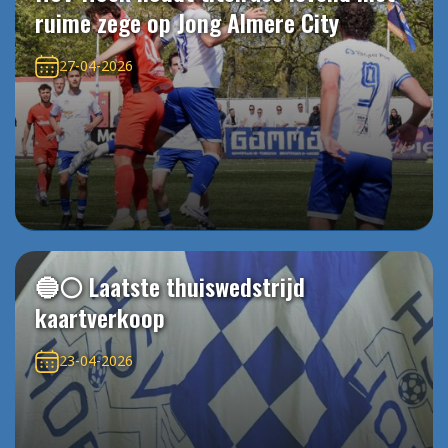
ruime zege op Jong Almere City
27-04-2026
🔵⚪️ Laatste thuiswedstrijd
kaartverkoop
23-04-2026