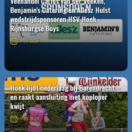
Veehandel Carlos van der Veeken,
Benjamin's Catering en Allesz Hulst
wedstrijdsponsoren HSV Hoek -
Rijnsburgse Boys
11-05-2026
Hoek lijdt nederlaag bij Barendrecht
en raakt aansluiting met koploper
kwijt
11-05-2026