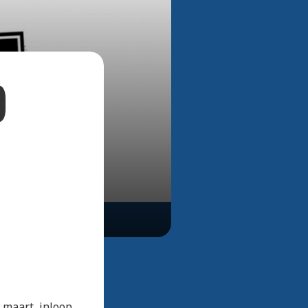
Bekijk alle foto's
)
 maart, inloop