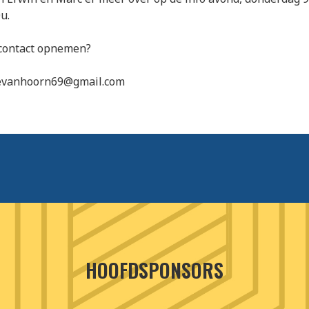
0u.
 contact opnemen?
 evanhoorn69@gmail.com
HOOFDSPONSORS