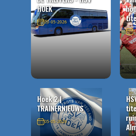
HOEK
ho
tit
20-05-2026
1
Hoek 2 |
HS
TRAINERNIEUWS
tit
rui
05-05-2026
Alm