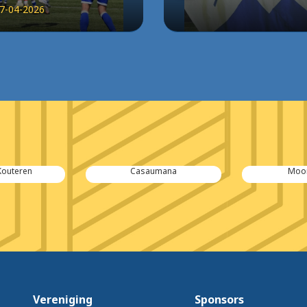
7-04-2026
Kouteren
Casaumana
Moo
Vereniging
Sponsors