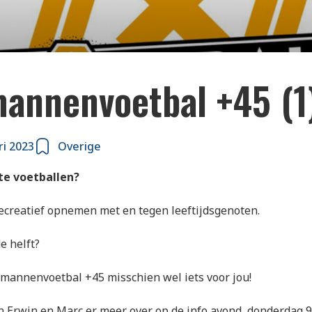
mannenvoetbal +45 (1
ri 2023
Overige
te voetballen?
recreatief opnemen met en tegen leeftijdsgenoten.
e helft?
 mannenvoetbal +45 misschien wel iets voor jou!
n Erwin en Marc er meer over op de info avond, donderdag 9