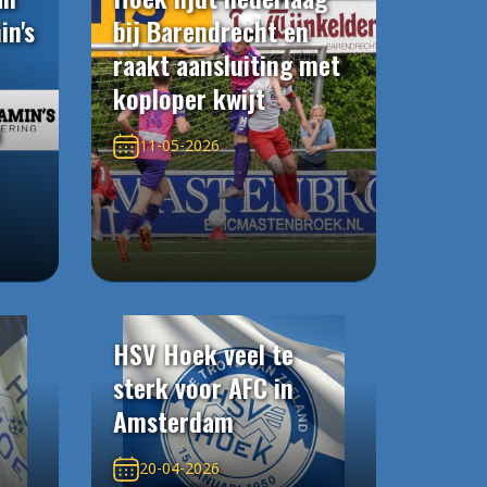
in's
bij Barendrecht en
raakt aansluiting met
koploper kwijt
n
11-05-2026
HSV Hoek veel te
sterk voor AFC in
Amsterdam
20-04-2026