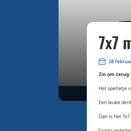
7x7 
28 februa
Zin om terug 
Het spelletje 
Een leuke derd
Dan is het 7x7
Graag vertelle