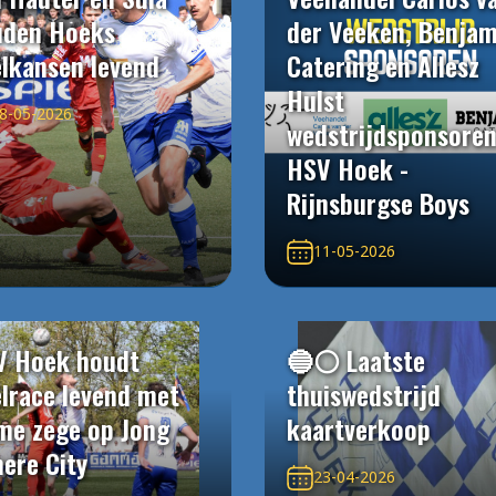
uden Hoeks
der Veeken, Benjam
elkansen levend
Catering en Allesz
Hulst
8-05-2026
wedstrijdsponsore
HSV Hoek -
Rijnsburgse Boys
11-05-2026
V Hoek houdt
🔵⚪️ Laatste
elrace levend met
thuiswedstrijd
me zege op Jong
kaartverkoop
ere City
23-04-2026