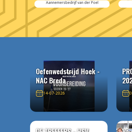
 Salvage
Aannemersbedrijf van der Poel
Oefenwedstrijd Hoek -
PR
NAC Breda
20
14-07-2026
0
DE TREFFERS - HSV
Van