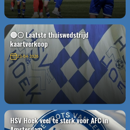
🔵⚪️ Laatste thuiswedstrijd
kaartverkoop
23-04-2026
HSV Hoek veel te sterk voor AFC in
Amsterdam