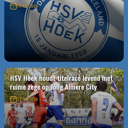
05-05-2026
HSV Hoek houdt titelrace levend met
ruime zege op Jong Almere City
27-04-2026