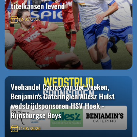
titelkansen levend
18-05-2026
Veehandel Carlos van der Veeken,
Benjamin's Catering en Allesz Hulst
wedstrijdsponsoren HSV Hoek -
Rijnsburgse Boys
11-05-2026