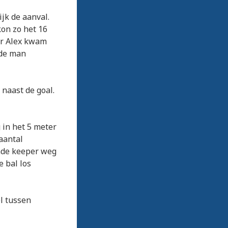
jk de aanval.
on zo het 16
er Alex kwam
 de man
 naast de goal.
 in het 5 meter
aantal
nde keeper weg
 bal los
el tussen