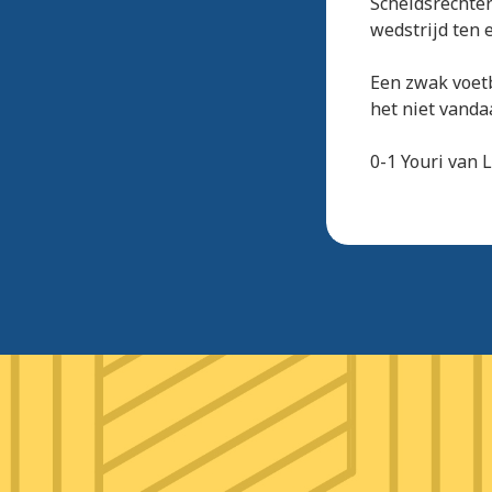
Scheidsrechter
wedstrijd ten 
Een zwak voetb
het niet vanda
0-1 Youri van