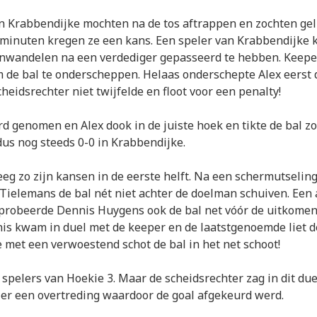
Krabbendijke mochten na de tos aftrappen en zochten geli
minuten kregen ze een kans. Een speler van Krabbendijke k
inwandelen na een verdediger gepasseerd te hebben. Keep
om de bal te onderscheppen. Helaas onderschepte Alex eerst
heidsrechter niet twijfelde en floot voor een penalty!
d genomen en Alex dook in de juiste hoek en tikte de bal zo
us nog steeds 0-0 in Krabbendijke.
eg zo zijn kansen in de eerste helft. Na een schermutseling
 Tielemans de bal nét niet achter de doelman schuiven. Een 
 probeerde Dennis Huygens ook de bal net vóór de uitkome
nis kwam in duel met de keeper en de laatstgenoemde liet de
 met een verwoestend schot de bal in het net schoot!
 spelers van Hoekie 3. Maar de scheidsrechter zag in dit du
er een overtreding waardoor de goal afgekeurd werd.