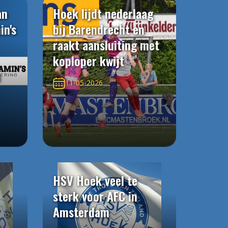
an
Hoek lijdt nederlaag
in's
bij Barendrecht en
raakt aansluiting met
koploper kwijt
n
11-05-2026
HSV Hoek veel te
sterk voor AFC in
Amsterdam