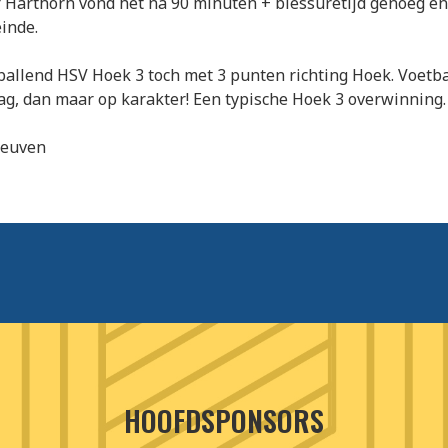
 Harthorn vond het na 90 minuten + blessuretijd genoeg en
einde.
allend HSV Hoek 3 toch met 3 punten richting Hoek. Voetba
ag, dan maar op karakter! Een typische Hoek 3 overwinning.
 Leuven
HOOFDSPONSORS