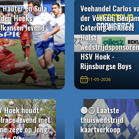
 Hauter en Sula
Veehandel Carlos v
uden Hoeks
der Veeken, Benjam
elkansen levend
Catering en Allesz
Hulst
8-05-2026
wedstrijdsponsore
HSV Hoek -
Rijnsburgse Boys
11-05-2026
V Hoek houdt
🔵⚪️ Laatste
elrace levend met
thuiswedstrijd
me zege op Jong
kaartverkoop
ere City