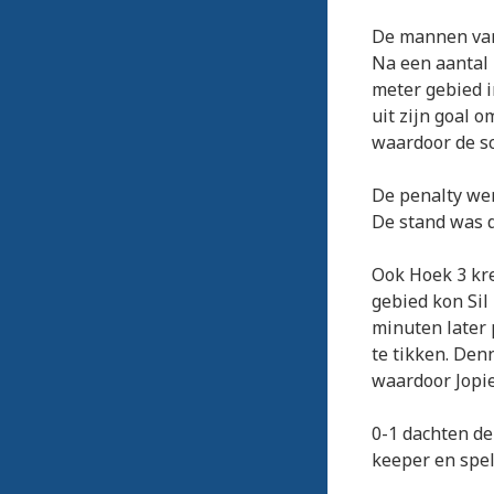
De mannen van 
Na een aantal 
meter gebied 
uit zijn goal 
waardoor de sc
De penalty wer
De stand was d
Ook Hoek 3 kre
gebied kon Sil
minuten later
te tikken. Den
waardoor Jopie
0-1 dachten de
keeper en spel