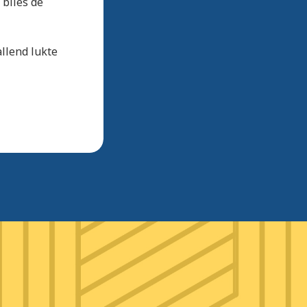
 blies de
llend lukte