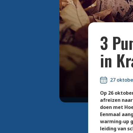
3 Pun
in K
27 oktobe
Op 26 oktober
afreizen naar
doen met Hoek
Eenmaal aang
warming-up g
leiding van s