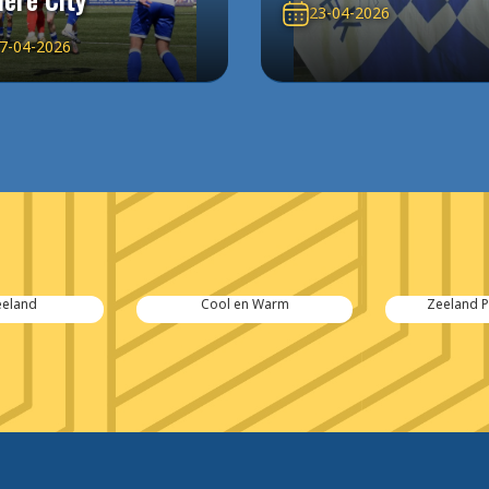
23-04-2026
7-04-2026
eland
Cool en Warm
Zeeland P