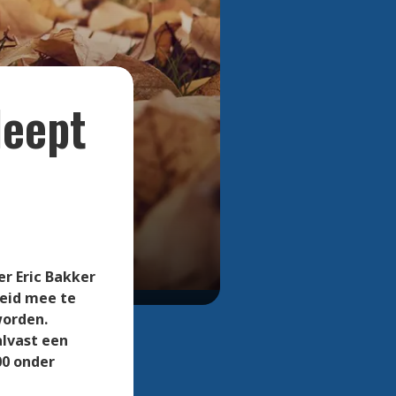
Bekijk alle foto's
leept
er Eric Bakker
reid mee te
worden.
lvast een
00 onder