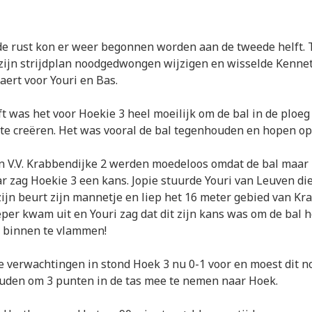
de rust kon er weer begonnen worden aan de tweede helft. T
zijn strijdplan noodgedwongen wijzigen en wisselde Kenne
ert voor Youri en Bas.
t was het voor Hoekie 3 heel moeilijk om de bal in de ploe
 te creëren. Het was vooral de bal tegenhouden en hopen op
 V.V. Krabbendijke 2 werden moedeloos omdat de bal maar n
ar zag Hoekie 3 een kans. Jopie stuurde Youri van Leuven di
ijn beurt zijn mannetje en liep het 16 meter gebied van Kr
per kwam uit en Youri zag dat dit zijn kans was om de bal 
t binnen te vlammen!
e verwachtingen in stond Hoek 3 nu 0-1 voor en moest dit n
uden om 3 punten in de tas mee te nemen naar Hoek.