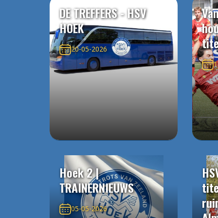
DE TREFFERS - HSV
Van
HOEK
ho
tit
20-05-2026
1
Hoek 2 |
HS
TRAINERNIEUWS
tit
rui
05-05-2026
Alm