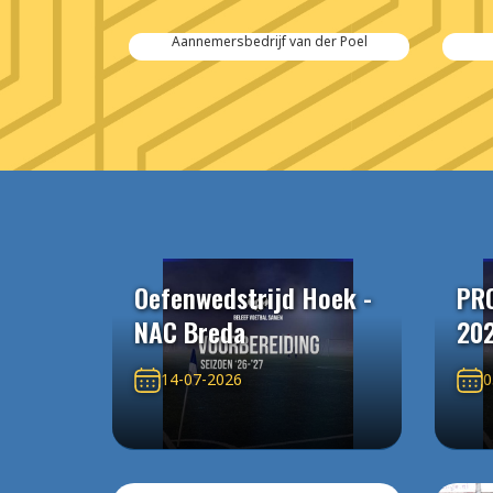
 Salvage
Aannemersbedrijf van der Poel
Oefenwedstrijd Hoek -
PR
NAC Breda
20
14-07-2026
0