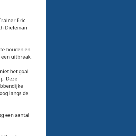
rainer Eric
th Dieleman
g te houden en
 een uitbraak.
iet het goal
ep. Deze
abbendijke
hoog langs de
og een aantal