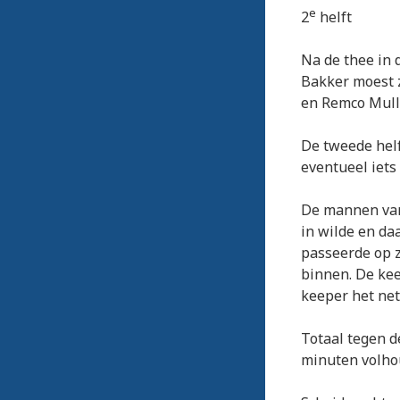
e
2
helft
Na de thee in 
Bakker moest 
en Remco Mulla
De tweede helf
eventueel iets
De mannen van
in wilde en da
passeerde op z
binnen. De kee
keeper het ne
Totaal tegen d
minuten volho