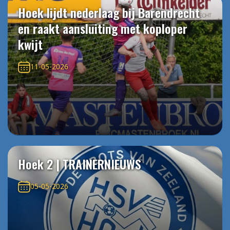
Hoek lijdt nederlaag bij Barendrecht
en raakt aansluiting met koploper
kwijt
11-05-2026
Hoek 2 | TRAINERNIEUWS
05-05-2026