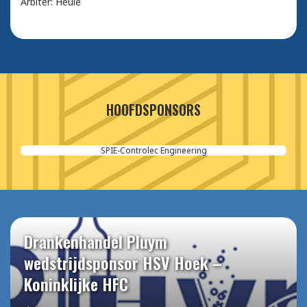
Arbiter: Heule
HOOFDSPONSORS
SPIE-Controlec Engineering
Drankenhandel Pluym
wedstrijdsponsor HSV Hoek –
Koninklijke HFC